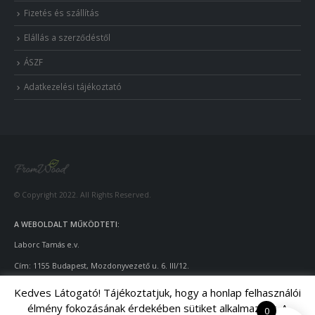
Fizetés és szállítás
Elállás a szerződéstől
ÁSZF
Adatkezelési tájékoztató
© Copyright 2022. All Rights Reserved.
A WEBOLDALT MŰKÖDTETI:
Laborc Tamás e.v.
Cím: 1155 Budapest, Mozdonyvezető u. 6. III/12.
Adószám: 55922924
-1-42
Kedves Látogató! Tájékoztatjuk, hogy a honlap felhasználói
élmény fokozásának érdekében sütiket alkalmazunk. A
Telefon: +36-70/428-9643
0