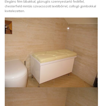
Elegáns fém lábakkal, gázrugós szennyestartó fedéllel,
mintával
chesterfield mintás szivacsozott textilbőrrel, csillogó gombokkal
bejegyzéshez
kivitelezetten.