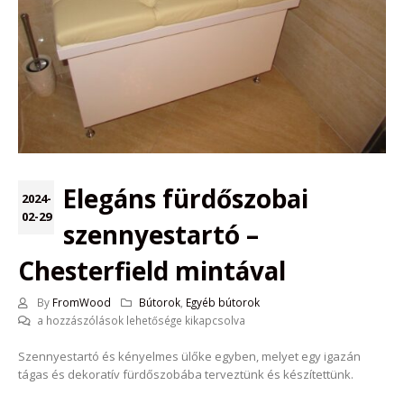
Elegáns fürdőszobai
2024-
02-29
szennyestartó –
Chesterfield mintával
By
FromWood
Bútorok
,
Egyéb bútorok
Elegáns
a hozzászólások lehetősége kikapcsolva
fürdőszobai
Szennyestartó és kényelmes ülőke egyben, melyet egy igazán
szennyestartó
tágas és dekoratív fürdőszobába terveztünk és készítettünk.
–
Chesterfield