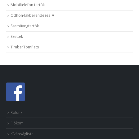
Mobiltelefon tartók
Otthon-lakberendezés
Szemüvegtartók
Szettek
TimberTomPets
Rólunk
Fiókom
Kívánságlista