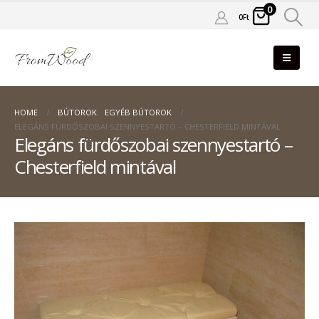
0
0
Ft
HOME
BÚTOROK
,
EGYÉB BÚTOROK
ELEGÁNS FÜRDŐSZOBAI SZENNYESTARTÓ – CHESTERFIELD MINTÁVAL
Elegáns fürdőszobai szennyestartó –
Chesterfield mintával