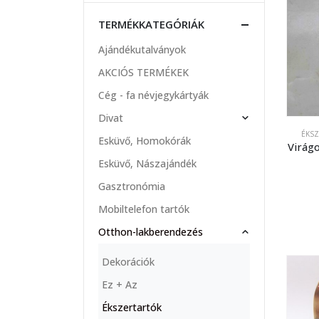
TERMÉKKATEGÓRIÁK
Ajándékutalványok
AKCIÓS TERMÉKEK
Cég - fa névjegykártyák
Divat
ÉKS
Esküvő, Homokórák
Virágo
Esküvő, Nászajándék
Gasztronómia
Mobiltelefon tartók
Otthon-lakberendezés
Dekorációk
Ez + Az
Ékszertartók