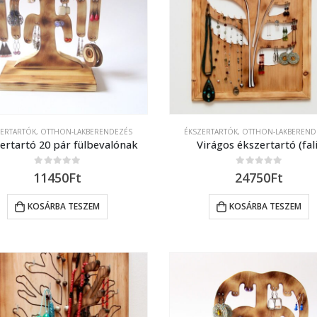
ZERTARTÓK
,
OTTHON-LAKBERENDEZÉS
ÉKSZERTARTÓK
,
OTTHON-LAKBEREND
ertartó 20 pár fülbevalónak
Virágos ékszertartó (fali
0
out of 5
0
out of 5
11450
Ft
24750
Ft
KOSÁRBA TESZEM
KOSÁRBA TESZEM