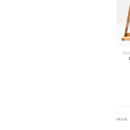
ÉKS
Mutat: