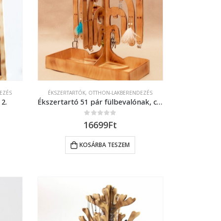
EZÉS
ÉKSZERTARTÓK
,
OTTHON-LAKBERENDEZÉS
 2.
Ékszertartó 51 pár fülbevalónak, csecsebecséknek
0
out of 5
16699
Ft
KOSÁRBA TESZEM