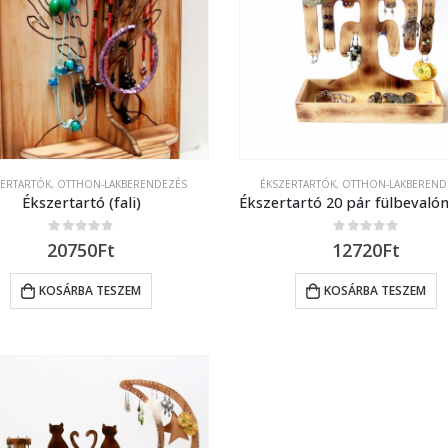
ZERTARTÓK
,
OTTHON-LAKBERENDEZÉS
ÉKSZERTARTÓK
,
OTTHON-LAKBEREND
Ékszertartó (fali)
0
out of 5
0
out of 5
20750
Ft
12720
Ft
KOSÁRBA TESZEM
KOSÁRBA TESZEM