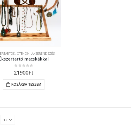
ZERTARTÓK
,
OTTHON-LAKBERENDEZÉS
Ékszertartó macskákkal
0
out of 5
21900
Ft
KOSÁRBA TESZEM