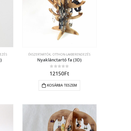
EZÉS
ÉKSZERTARTÓK
,
OTTHON-LAKBERENDEZÉS
)
Nyaklánctartó fa (3D)
0
out of 5
12150
Ft
KOSÁRBA TESZEM