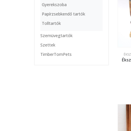
Gyerekszoba
Papírzsebkendő tartók
Tolltartók
Szemüvegtartók
Szettek
TimberTomPets
ÉKS
Éksz