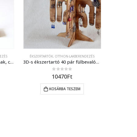
EZÉS
ÉKSZERTARTÓK
,
OTTHON-LAKBERENDEZÉS
Ékszertartó 20 pár fülbevalónak, csecsebecséknek
3D-s ékszertartó 40 pár fülbevalónak
0
out of 5
10470
Ft
KOSÁRBA TESZEM