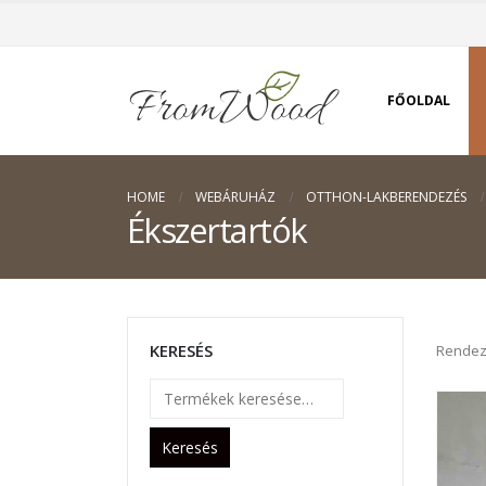
FŐOLDAL
HOME
WEBÁRUHÁZ
OTTHON-LAKBERENDEZÉS
Ékszertartók
KERESÉS
Rendez
Keresés