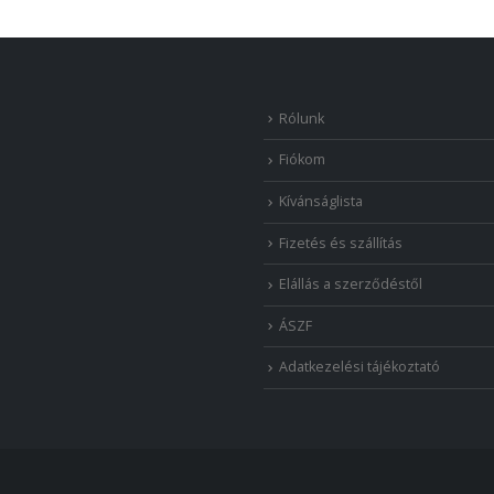
Rólunk
Fiókom
Kívánságlista
Fizetés és szállítás
Elállás a szerződéstől
ÁSZF
Adatkezelési tájékoztató