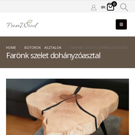
0
0
Ft
HOME
BÚTOROK
,
ASZTALOK
FARÖNK SZELET DOHÁNYZÓASZTAL
Farönk szelet dohányzóasztal