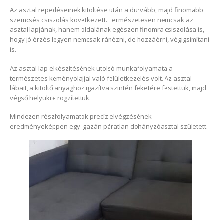
Az asztal repedéseinek kitöltése után a durvább, majd finomabb
szemcsés csiszolás következett. Természetesen nemcsak az
asztal lapjának, hanem oldalának egészen finomra csiszolása is,
hogy jó érzés legyen nemcsak ránézni, de hozzáérni, végigsimítani
is.
Az asztal lap elkészítésének utolsó munkafolyamata a
természetes keményolajjal való felületkezelés volt. Az asztal
lábait, a kitöltő anyaghoz igazítva szintén feketére festettük, majd
végső helyükre rögzítettük.
Mindezen részfolyamatok precíz elvégzésének
eredményeképpen egy igazán páratlan dohányzóasztal született.