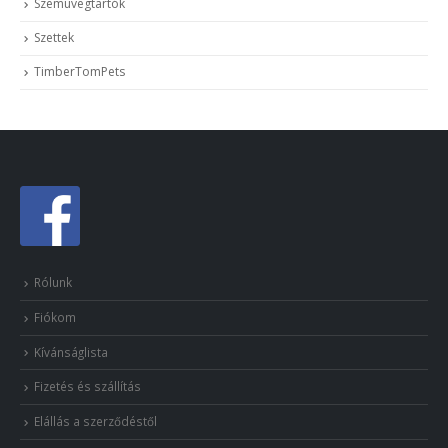
Szemüvegtartók
Szettek
TimberTomPets
Rólunk
Fiókom
Kívánságlista
Fizetés és szállítás
Elállás a szerződéstől