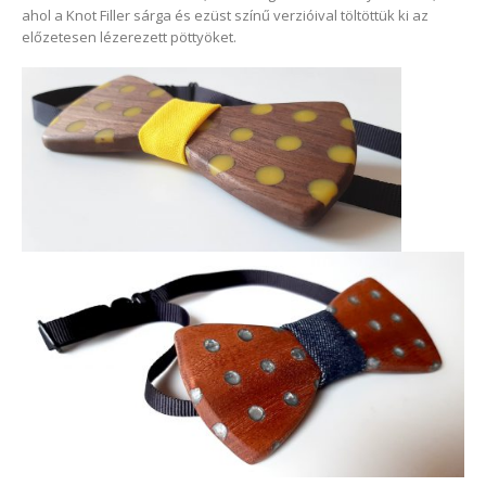
ahol a Knot Filler sárga és ezüst színű verzióival töltöttük ki az
előzetesen lézerezett pöttyöket.