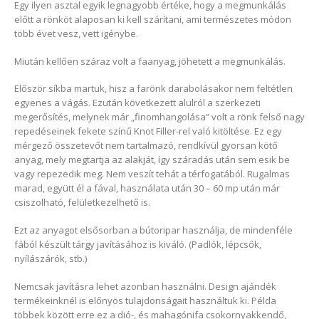
Egy ilyen asztal egyik legnagyobb értéke, hogy a megmunkálás
előtt a rönköt alaposan ki kell szárítani, ami természetes módon
több évet vesz, vett igénybe.
Miután kellően száraz volt a faanyag, jöhetett a megmunkálás.
Először síkba martuk, hisz a farönk darabolásakor nem feltétlen
egyenes a vágás. Ezután következett alulról a szerkezeti
megerősítés, melynek már „finomhangolása” volt a rönk felső nagy
repedéseinek fekete színű Knot Filler-rel való kitöltése. Ez egy
mérgező összetevőt nem tartalmazó, rendkívül gyorsan kötő
anyag, mely megtartja az alakját, így száradás után sem esik be
vagy repezedik meg. Nem veszít tehát a térfogatából. Rugalmas
marad, együtt él a fával, használata után 30 – 60 mp után már
csiszolható, felületkezelhető is.
Ezt az anyagot elsősorban a bútoripar használja, de mindenféle
fából készült tárgy javításához is kiváló. (Padlók, lépcsők,
nyílászárók, stb.)
Nemcsak javításra lehet azonban használni. Design ajándék
termékeinknél is előnyös tulajdonságait használtuk ki. Példa
többek között erre ez a dió-, és mahagónifa csokornyakkendő,