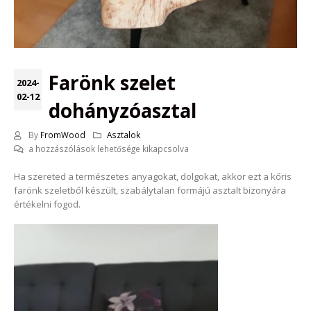
Farönk szelet
2024-
02-12
dohányzóasztal
By
FromWood
Asztalok
Farönk
a hozzászólások lehetősége kikapcsolva
szelet
Ha szereted a természetes anyagokat, dolgokat, akkor ezt a kőris
dohányzóasztal
farönk szeletből készült, szabálytalan formájú asztalt bizonyára
bejegyzéshez
értékelni fogod.