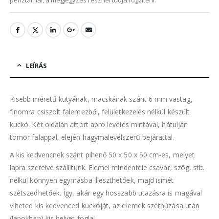
pénztárnál, a megjegyzés résznél tudja rögzíteni.
LEÍRÁS
Kisebb méretű kutyának, macskának szánt 6 mm vastag,
finomra csiszolt falemezből, felületkezelés nélkül készült
kuckó. Két oldalán áttört apró leveles mintával, hátulján
tömör falappal, elején hagymalevélszerű bejárattal.
A kis kedvencnek szánt pihenő 50 x 50 x 50 cm-es, melyet
lapra szerelve szállítunk. Elemei mindenféle csavar, szög, stb.
nélkül könnyen egymásba illeszthetőek, majd ismét
szétszedhetőek. Így, akár egy hosszabb utazásra is magával
viheted kis kedvenced kuckóját, az elemek széthúzása után
(lapokban) kis helyet foglal.