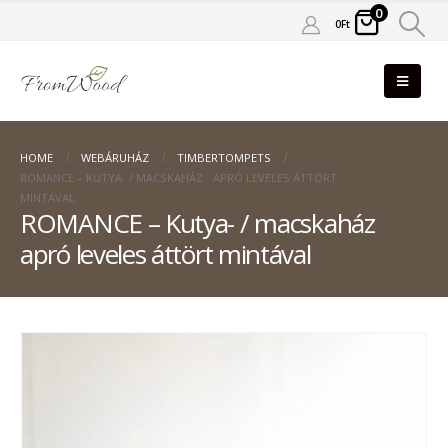
0
0
Ft
HOME
WEBÁRUHÁZ
TIMBERTOMPETS
ROMANCE – KUTYA- / MACSKAHÁZ APRÓ LEVELES ÁTTÖRT
MINTÁVAL
ROMANCE – Kutya- / macskaház
apró leveles áttört mintával