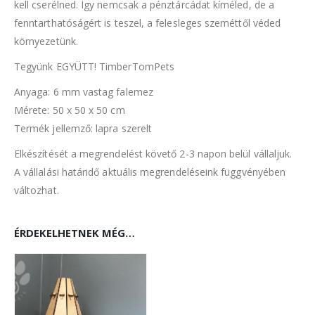
kell cserélned. Így nemcsak a pénztárcádat kíméled, de a
fenntarthatóságért is teszel, a felesleges szeméttől véded
környezetünk.
Tegyünk EGYÜTT! TimberTomPets
Anyaga: 6 mm vastag falemez
Mérete: 50 x 50 x 50 cm
Termék jellemző: lapra szerelt
Elkészítését a megrendelést követő 2-3 napon belül vállaljuk.
A vállalási határidő aktuális megrendeléseink függvényében
változhat.
ÉRDEKELHETNEK MÉG…