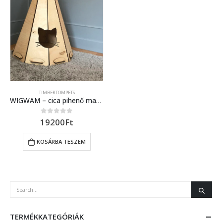
TIMBERTOMPETS
WIGWAM – cica pihenő macskafej alakú bejárattal
19200
Ft
0
out of 5
KOSÁRBA TESZEM
TERMÉKKATEGÓRIÁK