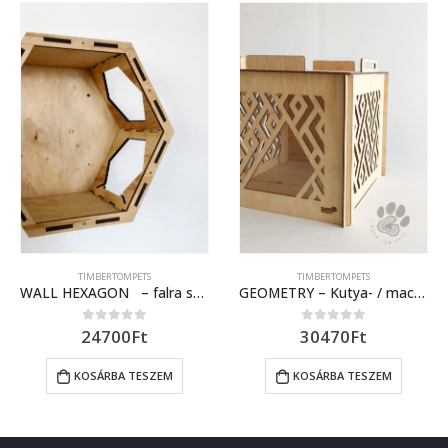
TIMBERTOMPETS
TIMBERTOMPETS
WALL HEXAGON – falra szerelhető pihenő/ház cicáknak
GEOMETRY – Kutya- / macskaház geometriai áttört mintával
24700
Ft
30470
Ft
0
out of 5
0
out of 5
KOSÁRBA TESZEM
KOSÁRBA TESZEM