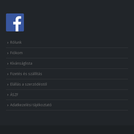
Rólunk
Fiókom
Kívánságlista
Fizetés és szállítás
Elállás a szerződéstől
ÁSZF
Adatkezelési tájékoztató