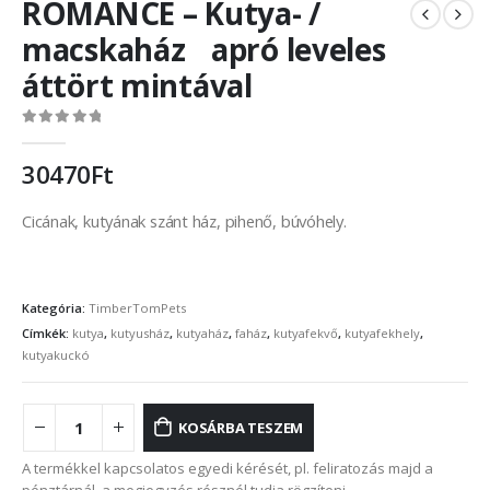
ROMANCE – Kutya- /
macskaház apró leveles
áttört mintával
0
out of 5
30470
Ft
Cicának, kutyának szánt ház, pihenő, búvóhely.
Kategória:
TimberTomPets
Címkék:
kutya
,
kutyusház
,
kutyaház
,
faház
,
kutyafekvő
,
kutyafekhely
,
kutyakuckó
KOSÁRBA TESZEM
A termékkel kapcsolatos egyedi kérését, pl. feliratozás majd a