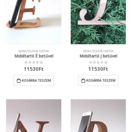
MOBILTELEFON TARTÓK
MOBILTELEFON TARTÓK
Mobiltartó É betűvel
Mobiltartó J betűvel
11530
Ft
11530
Ft
0
out of 5
0
out of 5
KOSÁRBA TESZEM
KOSÁRBA TESZEM