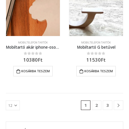
MOBILTELEFON TARTÓK
MOBILTELEFON TARTÓK
Mobiltartó akár iphone-osoknak is
Mobiltartó G betűvel
10380
Ft
11530
Ft
0
out of 5
0
out of 5
KOSÁRBA TESZEM
KOSÁRBA TESZEM
1
2
3