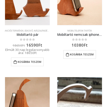
AKCIÓS TERMÉKEK
,
ESKÜVŐ, NÁSZAJÁNDÉK
,
MOBILTELEFON TARTÓK
MOBILTELEFON TARTÓK
,
SZETTEK
Mobiltartó pár
Mobiltartó nemcsak iphone-osoknak
Original
Current
16590
Ft
10380
Ft
0
out of 5
0
out of 5
18650
Ft
price
price
Elmúlt 30 nap legalacsonyabb
was:
is:
ára:
18650
Ft
KOSÁRBA TESZEM
18650Ft.
16590Ft.
KOSÁRBA TESZEM