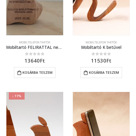
MOBILTELEFON TARTÓK
MOBILTELEFON TARTÓK
Mobiltartó FELIRATTAL nemcsak iphone-osoknak
Mobiltartó K betűvel
13640
Ft
11530
Ft
0
out of 5
0
out of 5
KOSÁRBA TESZEM
KOSÁRBA TESZEM
↓ 11%