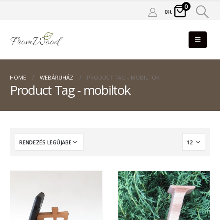
0
0
Ft
HOME
WEBÁRUHÁZ
PRODUCT TAG -
MOBILTOK
Product Tag - mobiltok