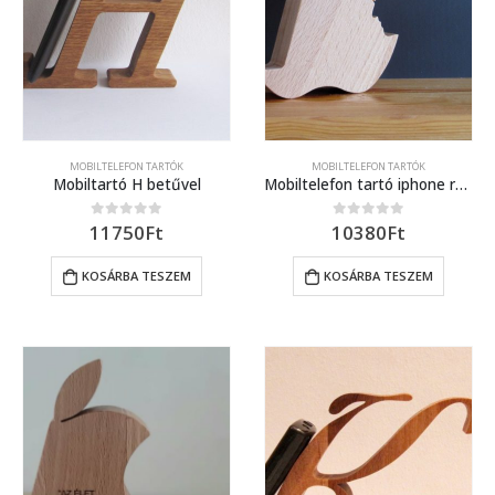
MOBILTELEFON TARTÓK
MOBILTELEFON TARTÓK
Mobiltartó H betűvel
Mobiltelefon tartó iphone rajongóknak
11750
Ft
10380
Ft
0
out of 5
0
out of 5
KOSÁRBA TESZEM
KOSÁRBA TESZEM