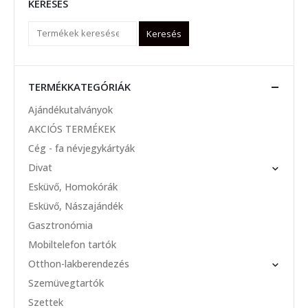
KERESÉS
Keresés
TERMÉKKATEGÓRIÁK
Ajándékutalványok
AKCIÓS TERMÉKEK
Cég - fa névjegykártyák
Divat
Esküvő, Homokórák
Esküvő, Nászajándék
Gasztronómia
Mobiltelefon tartók
Otthon-lakberendezés
Szemüvegtartók
Szettek