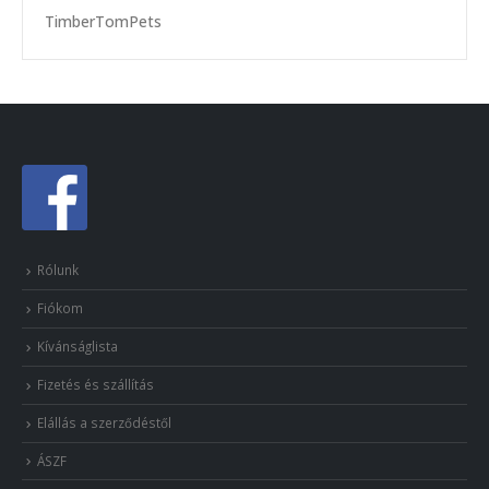
TimberTomPets
Rólunk
Fiókom
Kívánságlista
Fizetés és szállítás
Elállás a szerződéstől
ÁSZF