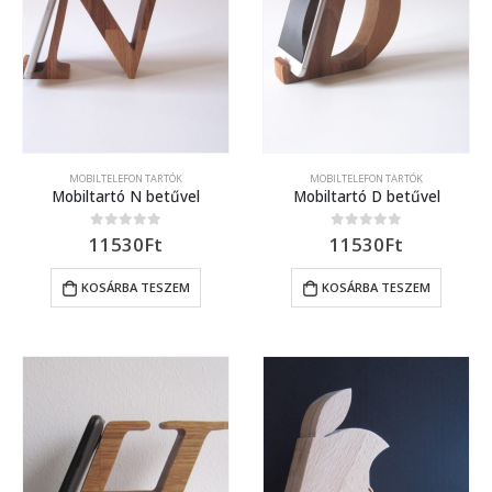
MOBILTELEFON TARTÓK
MOBILTELEFON TARTÓK
Mobiltartó N betűvel
Mobiltartó D betűvel
11530
Ft
11530
Ft
0
out of 5
0
out of 5
KOSÁRBA TESZEM
KOSÁRBA TESZEM