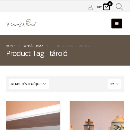
0
0
Ft
HOME
WEBÁRUHÁZ
PRODUCT TAG -
TÁROLÓ
Product Tag - tároló