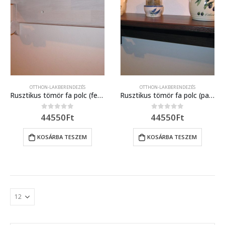
OTTHON-LAKBERENDEZÉS
OTTHON-LAKBERENDEZÉS
Rusztikus tömör fa polc (fehér páccal)
Rusztikus tömör fa polc (paliszander)
44550
Ft
44550
Ft
0
out of 5
0
out of 5
KOSÁRBA TESZEM
KOSÁRBA TESZEM