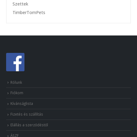
Szettek
TimberTomPets
Rólunk
Fiókom
Kívánságlista
Fizetés és szállítás
Elállás a szerződéstől
ÁSZF