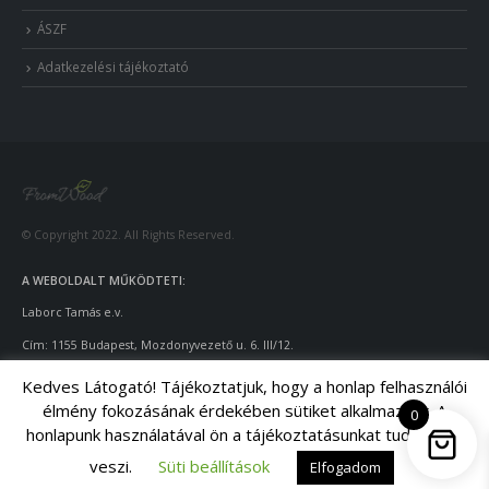
ÁSZF
Adatkezelési tájékoztató
© Copyright 2022. All Rights Reserved.
A WEBOLDALT MŰKÖDTETI:
Laborc Tamás e.v.
Cím: 1155 Budapest, Mozdonyvezető u. 6. III/12.
Adószám: 55922924
-1-42
Kedves Látogató! Tájékoztatjuk, hogy a honlap felhasználói
élmény fokozásának érdekében sütiket alkalmazunk. A
Telefon: +36-70/428-9643
0
honlapunk használatával ön a tájékoztatásunkat tudomásul
Email: info@fromwood.hu
veszi.
Süti beállítások
Elfogadom