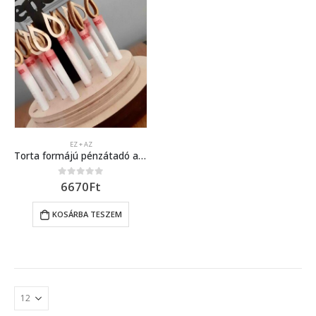
EZ + AZ
Torta formájú pénzátadó ajándék
6670
Ft
0
out of 5
KOSÁRBA TESZEM