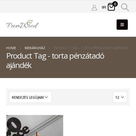
0
0
Ft
HOME
WEBÁRUHÁZ
PRODUCT TAG -
TORTA PÉNZÁTADÓ AJÁNDÉK
Product Tag - torta pénzátadó
ajándék