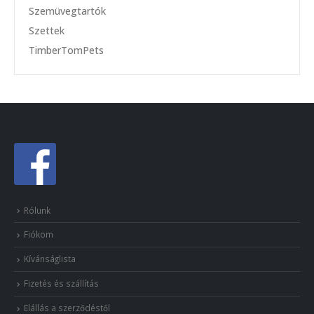
Szemüvegtartók
Szettek
TimberTomPets
Rólunk
Fiókom
Kívánságlista
Fizetés és szállítás
Elállás a szerződéstől