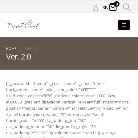
0
0
Ft
HOME
VER. 2.0
Ver. 2.0
[ig_row width=”boxed” r_class=”none” t_class=”none”
background=”none” solid_color_value=”#FFFFFF”
solid_color_color=”#ffffff” gradient_color=”0% #FFFFFF,100%
#000000″ gradient_direction=”vertical” repeat=”full” stretch=”none”
position=”center center” paralax=”no” relative=”no” video_b=”no”
v_mp4 border_width_value_=”0″ border_style=”solid”
border_color=”#000″ div_padding_top=”30″
div_padding_bottom=”30″ div_padding_right=”30″
div_padding_left=”30″ ][ig_column span=”span12″][ig_image