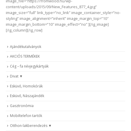
image_file=”https://fromwood.hu/wp-
content/uploads/2015/09/New_Features_877_4.jpg”
image_size=”full” link_type=”no_link” image_container_style=”no-
styling” image_alignment=”inherit” image_margin_top=”10″
image_margin_bottom=”10″ image_effect=”no” ][/ig_image]
[/ig_column][/ig_row]
Ajándékutalványok
AKCIÓS TERMÉKEK
Cég – fa névjegykártyák
Divat
Esküvő, Homokórák
Esküvő, Nászajándék
Gasztronómia
Mobiltelefon tartók
Otthon-lakberendezés