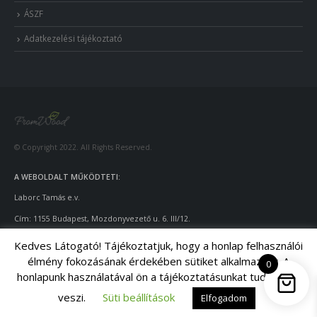
ÁSZF
Adatkezelési tájékoztató
© Copyright 2022. All Rights Reserved.
A WEBOLDALT MŰKÖDTETI:
Laborc Tamás e.v.
Cím: 1155 Budapest, Mozdonyvezető u. 6. III/12.
Adószám: 55922924
-1-42
Kedves Látogató! Tájékoztatjuk, hogy a honlap felhasználói
élmény fokozásának érdekében sütiket alkalmazunk. A
Telefon: +36-70/428-9643
0
honlapunk használatával ön a tájékoztatásunkat tudomásul
Email: info@fromwood.hu
veszi.
Süti beállítások
Elfogadom