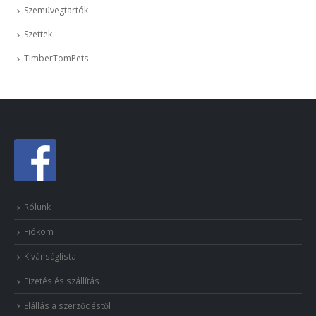
Szemüvegtartók
Szettek
TimberTomPets
Rólunk
Fiókom
Kívánságlista
Fizetés és szállítás
Elállás a szerződéstől