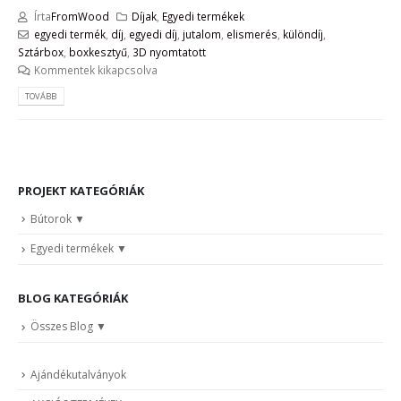
Írta
FromWood
Díjak
,
Egyedi termékek
egyedi termék
,
díj
,
egyedi díj
,
jutalom
,
elismerés
,
különdíj
,
Sztárbox
,
boxkesztyű
,
3D nyomtatott
Kommentek kikapcsolva
TOVÁBB
PROJEKT KATEGÓRIÁK
Bútorok
Egyedi termékek
BLOG KATEGÓRIÁK
Összes Blog
Ajándékutalványok