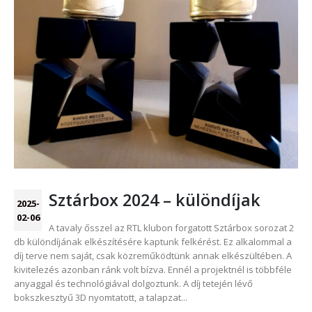
Sztárbox 2024 – különdíjak
2025-
02-06
A tavaly ősszel az RTL klubon forgatott Sztárbox sorozat 2
db különdíjának elkészítésére kaptunk felkérést. Ez alkalommal a
díj terve nem saját, csak közreműködtünk annak elkészültében. A
kivitelezés azonban ránk volt bízva. Ennél a projektnél is többféle
anyaggal és technológiával dolgoztunk. A díj tetején lévő
bokszkesztyű 3D nyomtatott, a talapzat...