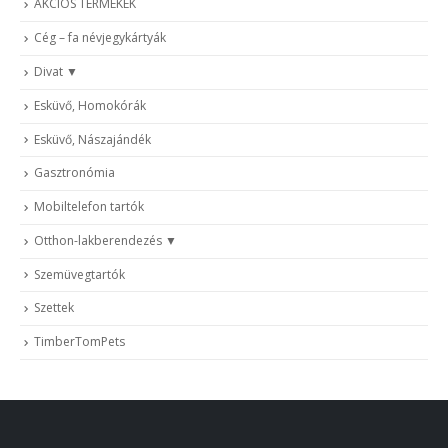
AKCIÓS TERMÉKEK
Cég – fa névjegykártyák
Divat
Esküvő, Homokórák
Esküvő, Nászajándék
Gasztronómia
Mobiltelefon tartók
Otthon-lakberendezés
Szemüvegtartók
Szettek
TimberTomPets