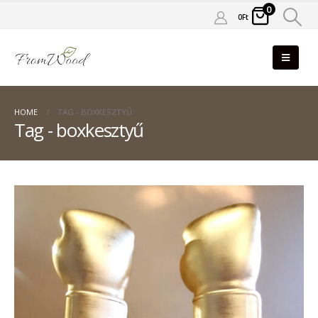
0
0
Ft
HOME
TAG -
BOXKESZTYŰ
Tag - boxkesztyű