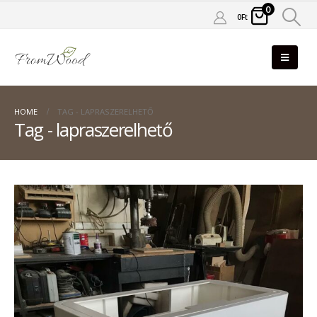
0
0
Ft
HOME
TAG -
LAPRASZERELHETŐ
Tag - lapraszerelhető