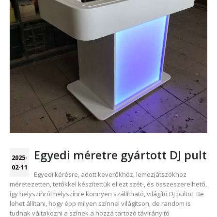
Egyedi méretre gyártott DJ pult
2025-
02-11
Egyedi kérésre, adott keverőkhöz, lemezjátszókhoz
méretezetten, tetőkkel készítettük el ezt szét-, és összeszerelhető,
így helyszínről helyszínre könnyen szállítható, világító DJ pultot. Be
lehet állítani, hogy épp milyen színnel világítson, de random is
tudnak váltakozni a színek a hozzá tartozó távirányító