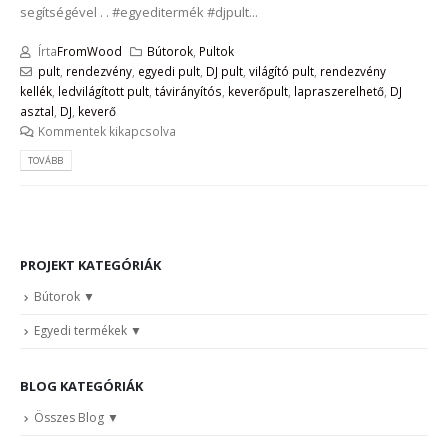
segítségével . . #egyeditermék #djpult...
Írta
FromWood
Bútorok
,
Pultok
pult
,
rendezvény
,
egyedi pult
,
DJ pult
,
világító pult
,
rendezvény
kellék
,
ledvilágított pult
,
távirányítós
,
keverőpult
,
lapraszerelhető
,
DJ
asztal
,
DJ
,
keverő
Kommentek kikapcsolva
TOVÁBB
PROJEKT KATEGÓRIÁK
Bútorok
Egyedi termékek
BLOG KATEGÓRIÁK
Összes Blog