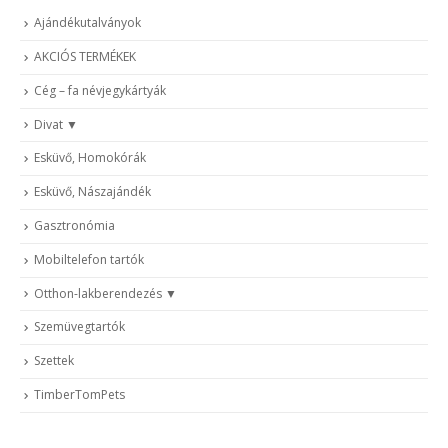
Ajándékutalványok
AKCIÓS TERMÉKEK
Cég – fa névjegykártyák
Divat
Esküvő, Homokórák
Esküvő, Nászajándék
Gasztronómia
Mobiltelefon tartók
Otthon-lakberendezés
Szemüvegtartók
Szettek
TimberTomPets