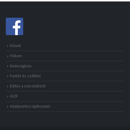
Rólunk
Fiókom
Kívánságlista
Fizetés és szállítás
Elállás a szerződéstől
ÁSZF
Adatkezelési tájékoztató