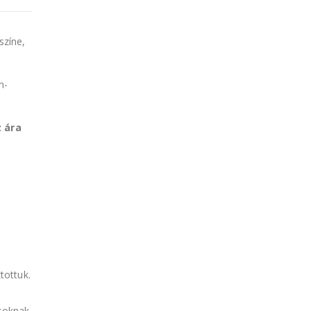
színe,
n-
z ára
tottuk.
soknak.