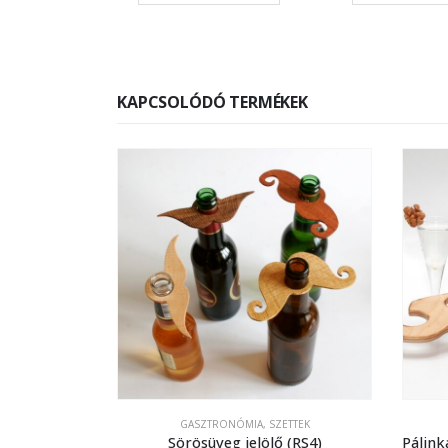
KAPCSOLÓDÓ TERMÉKEK
TRONÓMIA
GASZTRONÓMIA
,
SZETTEK
oki doboz
Sörösüveg jelölő (RS4)