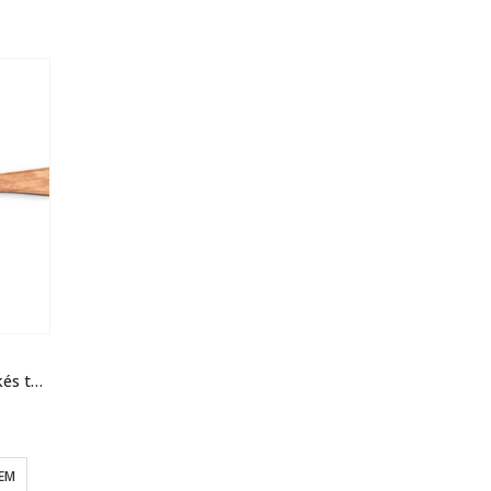
Massivity – Vajazó kés tölgyfából
EM