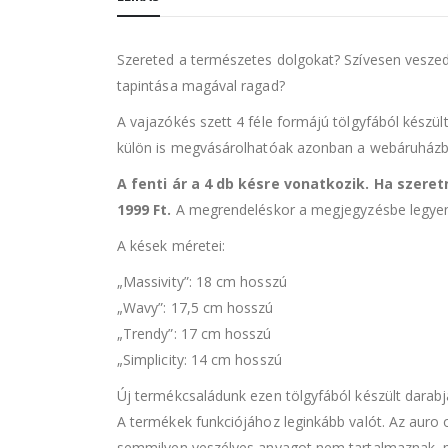
Szereted a természetes dolgokat? Szívesen veszed 
tapintása magával ragad?
A vajazókés szett 4 féle formájú tölgyfából készül
külön is megvásárolhatóak azonban a webáruházb
A fenti ár a 4 db késre vonatkozik. Ha szere
1999 Ft.
A megrendeléskor a megjegyzésbe legyen s
A kések méretei:
„Massivity”: 18 cm hosszú
„Wavy”: 17,5 cm hosszú
„Trendy”: 17 cm hosszú
„Simplicity: 14 cm hosszú
Új termékcsaládunk ezen tölgyfából készült darabj
A termékek funkciójához leginkább valót. Az auro 
semmilyen veszélyes anyagot nem tartalmaznak, m