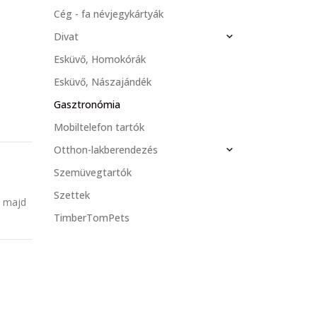
Cég - fa névjegykártyák
Divat
Esküvő, Homokórák
Esküvő, Nászajándék
Gasztronómia
Mobiltelefon tartók
Otthon-lakberendezés
Szemüvegtartók
Szettek
s majd
TimberTomPets