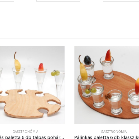
GASZTRONÓMIA
GASZTRONÓMIA
Pálinkás paletta 6 db talpas pohárhoz