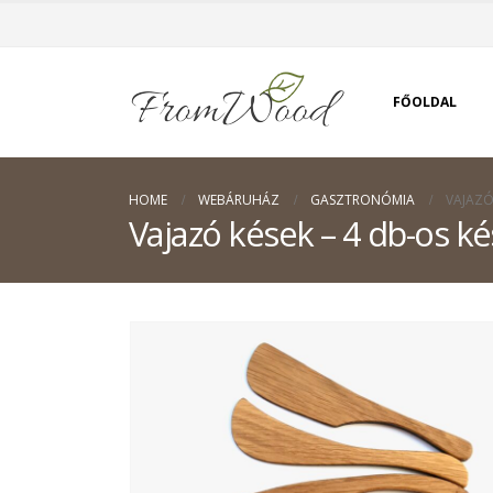
FŐOLDAL
HOME
WEBÁRUHÁZ
GASZTRONÓMIA
VAJAZÓ
Vajazó kések – 4 db-os ké