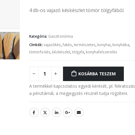
4 db-os vajazó késkészlet tömör tölgyfából.
Kategória:
Gasztronómia
Címkék:
vajazókés
,
fakés
,
természetes
,
konyhai
,
konyhába
,
tömörfa kés
,
késkészlet
,
tölgyfa
,
konyhafelszerelés
KOSÁRBA TESZEM
A termékkel kapcsolatos egyedi kérését, pl. feliratozá
a pénztárnál, a megjegyzés résznél tudja rögzíteni.