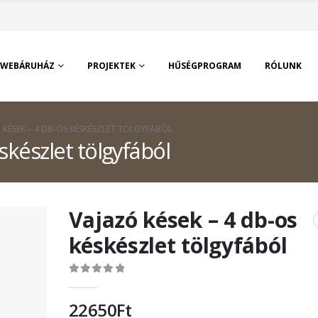
WEBÁRUHÁZ
PROJEKTEK
HŰSÉGPROGRAM
RÓLUNK
 KÉSEK – 4 DB-OS KÉSKÉSZLET TÖLGYFÁBÓL
skészlet tölgyfából
Vajazó kések – 4 db-os
késkészlet tölgyfából
0
out of 5
22650
Ft