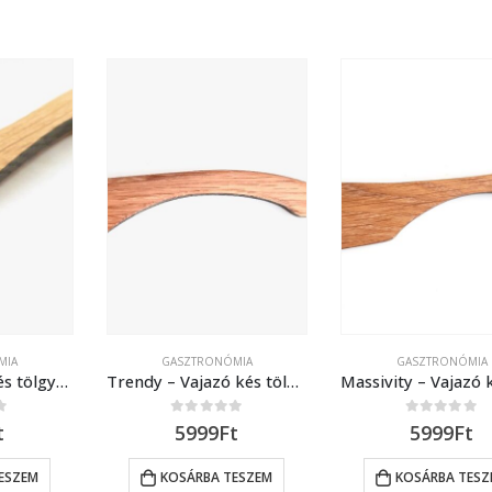
MIA
GASZTRONÓMIA
GASZTRONÓMIA
Wavy – Vajazó kés tölgyfából
Trendy – Vajazó kés tölgyfából
0
out of 5
0
out of 5
t
5999
Ft
5999
Ft
ESZEM
KOSÁRBA TESZEM
KOSÁRBA TESZ