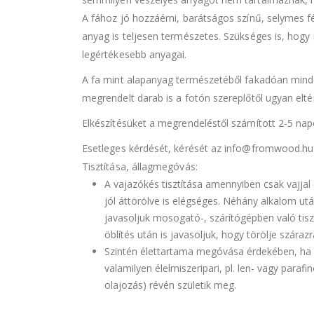
A fához jó hozzáérni, barátságos színű, selymes 
anyag is teljesen természetes. Szükséges is, hogy
legértékesebb anyagai.
A fa mint alapanyag természetéből fakadóan minde
megrendelt darab is a fotón szereplőtől ugyan eltér
Elkészítésüket a megrendeléstől számított 2-5 napon
Esetleges kérdését, kérését az info@fromwood.hu c
Tisztítása, állagmegóvás:
A vajazókés tisztítása amennyiben csak vajjal 
jól áttörölve is elégséges. Néhány alkalom u
javasoljuk mosogató-, szárítógépben való tisz
öblítés után is javasoljuk, hogy törölje szár
Szintén élettartama megóvása érdekében, ha m
valamilyen élelmiszeripari, pl. len- vagy paraf
olajozás) révén születik meg.