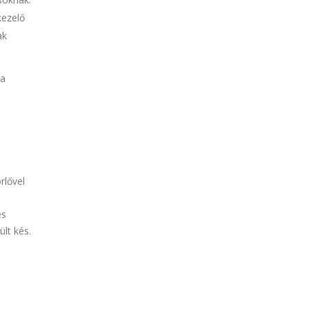
kezelő
ak
 a
rlővel
és
lt kés.
,