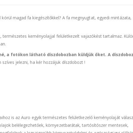
körül magad fa kiegészítőkkel? A fa megnyugtat, egyedi mintázata, 
t, természetes keményolajjal felületkezelt vajazókést tartalmaz. Külö
an.
tné, a fotókon látható díszdobozban küldjük őket. A díszdobo
zíves jelezni, ha kér hozzájuk díszdobozt !
aihoz is az Auro egyik természetes felületkezelő keményolaját válasz
olajok belélegezhetőek, környezetbarátak, tartósítószer mentesek,
egfelelnek a legszigorúbb környezetvédelmi és egészségügyi előírá