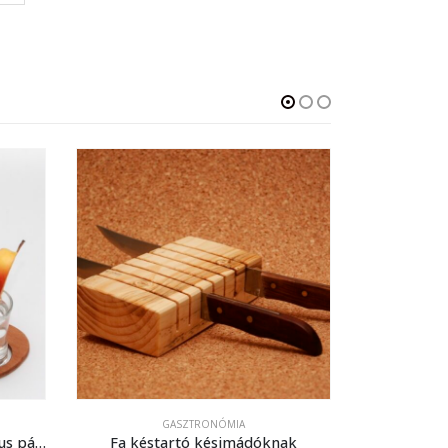
GASZTRONÓMIA
Pálinkás paletta 6 db klasszikus pálinkás pohárhoz
Fa késtartó késimádóknak