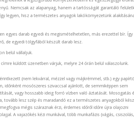
fényű. Nemcsak az alapanyag, hanem a tartósságát garantáló felület
 így legyen, hisz a természetes anyagok lakókörnyezetünk alakításán
n egyes darab egyedi és megismételhetetlen, más erezettel bír. Így
ő, de egyedi tölgyfából készült darab lesz.
 belül vállaljuk.
ímre küldött üzenetben várjuk, melyre 24 órán belül válaszolunk.
érintkezett (nem lekvárral, mézzel vagy májkrémmel, stb.) egy papírtö
tán, időnként mosószeres szivaccsal ajánlott, de semmiképpen sem
títását, vagy hosszabb ideig forró vízben való áztatását. Mosogatás 
azra, tovább lesz szép és maradandó ez a természetes anyagokból készü
egfogva mégis száraznak érzi, érdemes időről időre újra olajozni
inolajjal. A vajazókés kézi munkával, több munkafázis (vágás, csiszolás