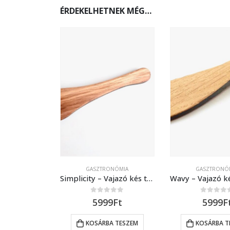
ÉRDEKELHETNEK MÉG…
GASZTRONÓMIA
GASZTRONÓ
Simplicity – Vajazó kés tölgyfából
0
out of 5
0
out of 5
5999
Ft
5999
F
KOSÁRBA TESZEM
KOSÁRBA T