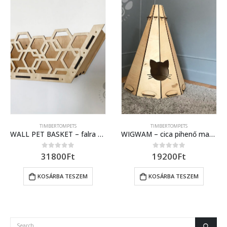
TIMBERTOMPETS
TIMBERTOMPETS
WALL PET BASKET – falra szerelhető fekhely macskáknak
WIGWAM – cica pihenő macskafej alakú bejárattal
31800
Ft
19200
Ft
0
out of 5
0
out of 5
KOSÁRBA TESZEM
KOSÁRBA TESZEM