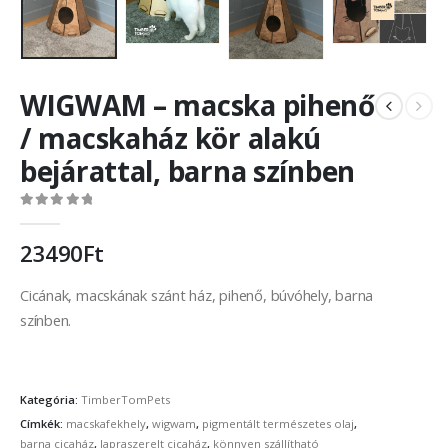
WIGWAM – macska pihenő
/ macskaház kör alakú
bejárattal, barna színben
0
out of 5
23490
Ft
Cicának, macskának szánt ház, pihenő, búvóhely, barna
színben.
Kategória:
TimberTomPets
Címkék:
macskafekhely
,
wigwam
,
pigmentált természetes olaj
,
barna cicaház
,
lapraszerelt cicaház
,
könnyen szállítható