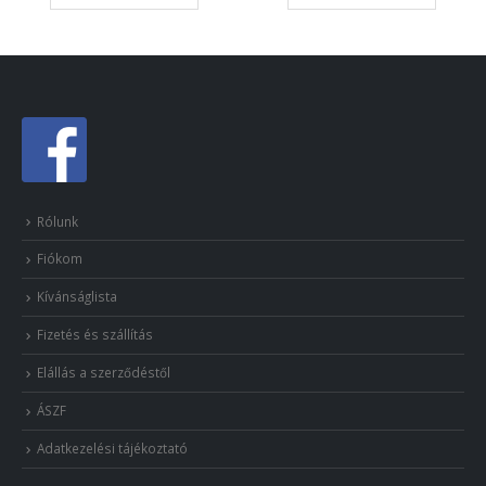
Rólunk
Fiókom
Kívánságlista
Fizetés és szállítás
Elállás a szerződéstől
ÁSZF
Adatkezelési tájékoztató