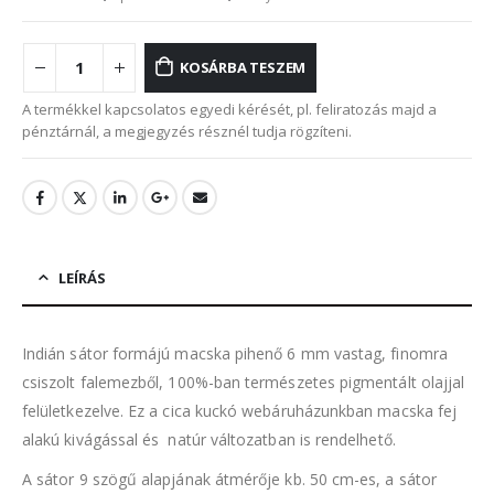
KOSÁRBA TESZEM
A termékkel kapcsolatos egyedi kérését, pl. feliratozás majd a
pénztárnál, a megjegyzés résznél tudja rögzíteni.
LEÍRÁS
Indián sátor formájú macska pihenő 6 mm vastag, finomra
csiszolt falemezből, 100%-ban természetes pigmentált olajjal
felületkezelve. Ez a cica kuckó webáruházunkban macska fej
alakú kivágással és natúr változatban is rendelhető.
A sátor 9 szögű alapjának átmérője kb. 50 cm-es, a sátor