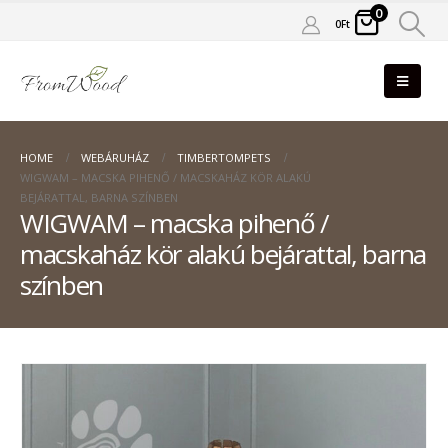
0
0
Ft
HOME
WEBÁRUHÁZ
TIMBERTOMPETS
WIGWAM – MACSKA PIHENŐ / MACSKAHÁZ KÖR ALAKÚ
BEJÁRATTAL, BARNA SZÍNBEN
WIGWAM – macska pihenő /
macskaház kör alakú bejárattal, barna
színben