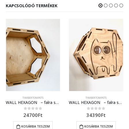
KAPCSOLÓDÓ TERMÉKEK
TIMBERTOMPETS
TIMBERTOMPETS
WALL HEXAGON – falra szerelhető pihenő/ház cicáknak
WALL HEXAGON – falra szerelhető macskaház / cicapihenő 4.
24700
Ft
34390
Ft
0
out of 5
0
out of 5
KOSÁRBA TESZEM
KOSÁRBA TESZEM