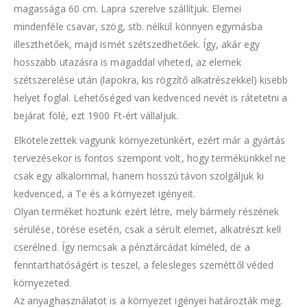
magassága 60 cm. Lapra szerelve szállítjuk. Elemei
mindenféle csavar, szög, stb. nélkül könnyen egymásba
illeszthetőek, majd ismét szétszedhetőek. Így, akár egy
hosszabb utazásra is magaddal viheted, az elemek
szétszerelése után (lapokra, kis rögzítő alkatrészekkel) kisebb
helyet foglal. Lehetőséged van kedvenced nevét is rátetetni a
bejárat fölé, ezt 1900 Ft-ért vállaljuk.
Elkötelezettek vagyunk környezetünkért, ezért már a gyártás
tervezésekor is fontos szempont volt, hogy termékünkkel ne
csak egy alkalommal, hanem hosszú távon szolgáljuk ki
kedvenced, a Te és a környezet igényeit.
Olyan terméket hoztunk ezért létre, mely bármely részének
sérülése, törése esetén, csak a sérült elemet, alkatrészt kell
cserélned. Így nemcsak a pénztárcádat kíméled, de a
fenntarthatóságért is teszel, a felesleges szeméttől véded
környezeted.
Az anyaghasználatot is a környezet igényei határozták meg.