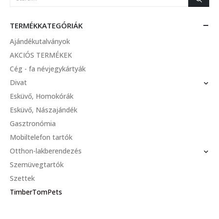
TERMÉKKATEGÓRIÁK
Ajándékutalványok
AKCIÓS TERMÉKEK
Cég - fa névjegykártyák
Divat
Esküvő, Homokórák
Esküvő, Nászajándék
Gasztronómia
Mobiltelefon tartók
Otthon-lakberendezés
Szemüvegtartók
Szettek
TimberTomPets