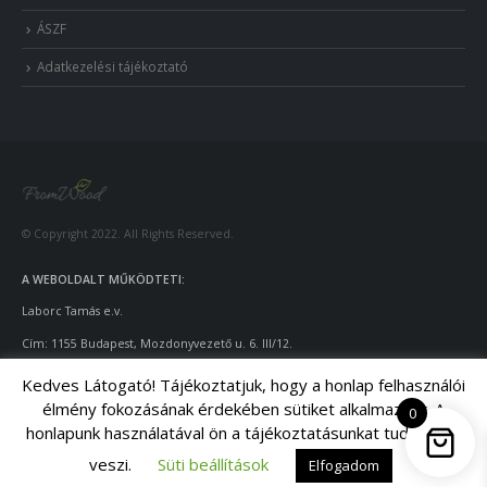
ÁSZF
Adatkezelési tájékoztató
© Copyright 2022. All Rights Reserved.
A WEBOLDALT MŰKÖDTETI:
Laborc Tamás e.v.
Cím: 1155 Budapest, Mozdonyvezető u. 6. III/12.
Adószám: 55922924
-1-42
Kedves Látogató! Tájékoztatjuk, hogy a honlap felhasználói
élmény fokozásának érdekében sütiket alkalmazunk. A
Telefon: +36-70/428-9643
0
honlapunk használatával ön a tájékoztatásunkat tudomásul
Email: info@fromwood.hu
veszi.
Süti beállítások
Elfogadom