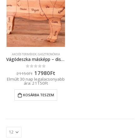
AKCIÓS TERMÉKEK
,
GASZTRONÓMIA
Vágódeszka másképp – disznó forma
Original
Current
17980
Ft
0
out of 5
21150
Ft
price
price
Elmúlt 30 nap legalacsonyabb
was:
is:
ára:
21150
Ft
21150Ft.
17980Ft.
KOSÁRBA TESZEM