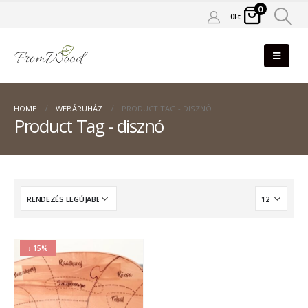
0
0
Ft
HOME
WEBÁRUHÁZ
PRODUCT TAG -
DISZNÓ
Product Tag - disznó
↓ 15%