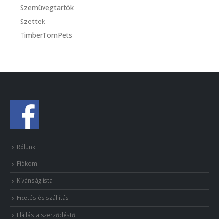
Szemüvegtartók
Szettek
TimberTomPets
Rólunk
Fiókom
Kívánságlista
Fizetés és szállítás
Elállás a szerződéstől