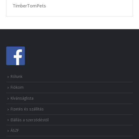
TimberTomPets
Rólunk
Fiókom
Kívánságlista
Fizetés és szállítás
Elállás a szerződéstől
ÁSZF