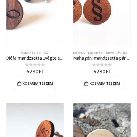
MANDZSETTÁK
,
DIVAT
MANDZSETTÁK
,
DIVAT
,
ESKÜVŐ, NÁSZAJÁNDÉK
Diófa mandzsetta „végtelen” mintával
Mahagóni mandzsetta pár paragrafus jellel díszítve
6280
Ft
6280
Ft
0
out of 5
0
out of 5
KOSÁRBA TESZEM
KOSÁRBA TESZEM