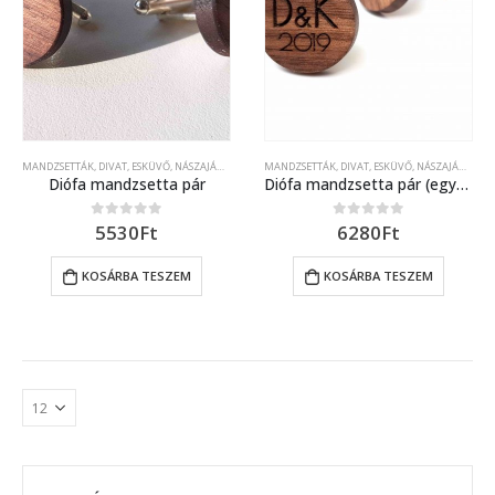
MANDZSETTÁK
,
DIVAT
,
ESKÜVŐ, NÁSZAJÁNDÉK
MANDZSETTÁK
,
DIVAT
,
ESKÜVŐ, NÁSZAJÁNDÉK
Diófa mandzsetta pár
Diófa mandzsetta pár (egyedi kérés szerinti) lézer gravírozott díszítéssel
5530
Ft
6280
Ft
0
out of 5
0
out of 5
KOSÁRBA TESZEM
KOSÁRBA TESZEM