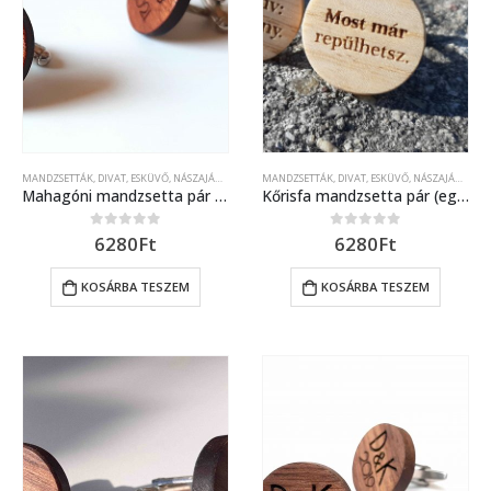
MANDZSETTÁK
,
DIVAT
,
ESKÜVŐ, NÁSZAJÁNDÉK
MANDZSETTÁK
,
DIVAT
,
ESKÜVŐ, NÁSZAJÁNDÉK
Mahagóni mandzsetta pár (egyedi kérés szerinti) lézer gravírozott díszítéssel
Kőrisfa mandzsetta pár (egyedi kérés szerinti) lézer gravírozott díszítéssel
6280
Ft
6280
Ft
0
out of 5
0
out of 5
KOSÁRBA TESZEM
KOSÁRBA TESZEM