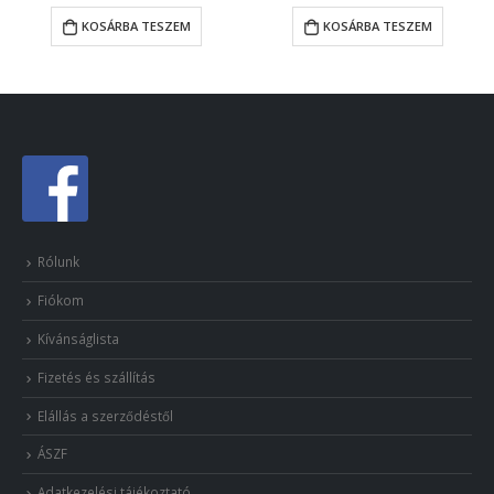
KOSÁRBA TESZEM
KOSÁRBA TESZEM
Rólunk
Fiókom
Kívánságlista
Fizetés és szállítás
Elállás a szerződéstől
ÁSZF
Adatkezelési tájékoztató