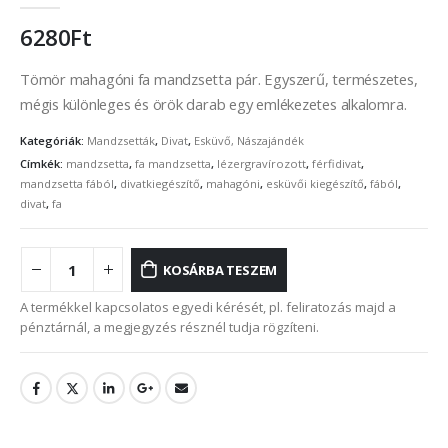
0
out of 5
6280
Ft
Tömör mahagóni fa mandzsetta pár. Egyszerű, természetes,
mégis különleges és örök darab egy emlékezetes alkalomra.
Kategóriák:
Mandzsetták
,
Divat
,
Esküvő, Nászajándék
Címkék:
mandzsetta
,
fa mandzsetta
,
lézergravírozott
,
férfidivat
,
mandzsetta fából
,
divatkiegészítő
,
mahagóni
,
esküvői kiegészítő
,
fából
,
divat
,
fa
KOSÁRBA TESZEM
A termékkel kapcsolatos egyedi kérését, pl. feliratozás majd a
pénztárnál, a megjegyzés résznél tudja rögzíteni.