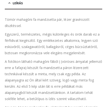
LEÍRÁS
Tömör mahagóni fa mandzsetta pár, lézer gravírozott
díszítéssel.
Egyszerű, természetes, mégis különleges és örök darab ez a
férfidivat kiegészítő. Egy emlékezetes alkalomra, legyen szó
esküvőről, szalagavatóról, ballagásról, céges búcsúztatóról,
biztosan megkoronázza vele elegáns megjelenését.
A fotókon látható mahagóni fából ( (vöröses árnyalat jellemző
erre a fafajra) készült fa mandzsetta páron lézerezett
technikával készült a minta, mely csak egy példa. Az
alapanyagra az Ön által kért szöveg, logó vagy minta fog
kerülni. Az első 5 kép után lát is erre példákat más
alapanyagból készült mandzsettáinkon. A tartalom tehát
sokféle lehet, a betűtípus is ízlés szerint választható.