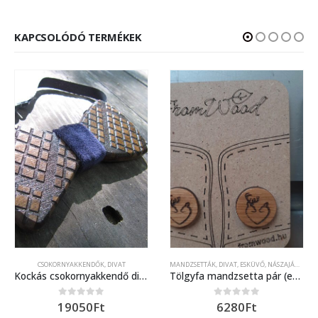
KAPCSOLÓDÓ TERMÉKEK
CSOKORNYAKKENDŐK
,
DIVAT
MANDZSETTÁK
,
DIVAT
,
ESKÜVŐ, NÁSZAJÁNDÉK
Kockás csokornyakkendő diófából 2.
Tölgyfa mandzsetta pár (egyedi kérés szerinti) lézer gravírozott díszítéssel
19050
Ft
6280
Ft
0
out of 5
0
out of 5