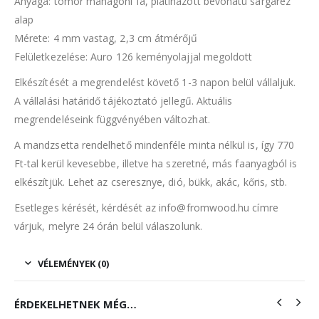
Anyaga: tömör mahagóni fa, platinázott bevonatú sárgaréz
alap
Mérete: 4 mm vastag, 2,3 cm átmérőjű
Felületkezelése: Auro 126 keményolajjal megoldott
Elkészítését a megrendelést követő 1-3 napon belül vállaljuk.
A vállalási határidő tájékoztató jellegű. Aktuális
megrendeléseink függvényében változhat.
A mandzsetta rendelhető mindenféle minta nélkül is, így 770
Ft-tal kerül kevesebbe, illetve ha szeretné, más faanyagból is
elkészítjük. Lehet az cseresznye, dió, bükk, akác, kőris, stb.
Esetleges kérését, kérdését az info@fromwood.hu címre
várjuk, melyre 24 órán belül válaszolunk.
VÉLEMÉNYEK (0)
ÉRDEKELHETNEK MÉG…