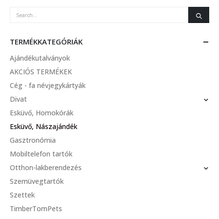
TERMÉKKATEGÓRIÁK
Ajándékutalványok
AKCIÓS TERMÉKEK
Cég - fa névjegykártyák
Divat
Esküvő, Homokórák
Esküvő, Nászajándék
Gasztronómia
Mobiltelefon tartók
Otthon-lakberendezés
Szemüvegtartók
Szettek
TimberTomPets