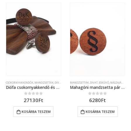
CSOKORNYAKKENDŐK
,
MANDZSETTÁK
,
DIVAT
,
ESKÜVŐ, NÁSZAJÁNDÉK
MANDZSETTÁK
,
DIVAT
,
SZETTEK
,
ESKÜVŐ, NÁSZAJÁNDÉK
Diófa csokornyakkendő és mandzsetta szettben
Mahagóni mandzsetta pár paragrafus jellel díszítve
27130
Ft
6280
Ft
0
out of 5
0
out of 5
KOSÁRBA TESZEM
KOSÁRBA TESZEM