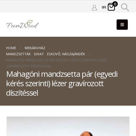
0
0
Ft
HOME
WEBÁRUHÁZ
MANDZSETTÁK
,
DIVAT
,
ESKÜVŐ, NÁSZAJÁNDÉK
MAHAGÓNI MANDZSETTA PÁR (EGYEDI KÉRÉS SZERINTI) LÉZER
GRAVÍROZOTT DÍSZÍTÉSSEL
Mahagóni mandzsetta pár (egyedi
kérés szerinti) lézer gravírozott
díszítéssel