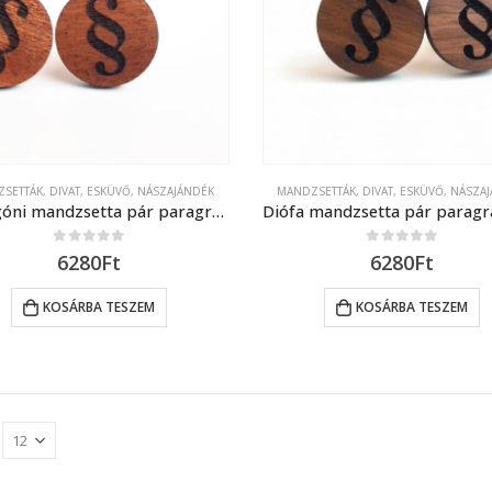
ZSETTÁK
,
DIVAT
,
ESKÜVŐ, NÁSZAJÁNDÉK
MANDZSETTÁK
,
DIVAT
,
ESKÜVŐ, NÁSZA
Mahagóni mandzsetta pár paragrafus jellel díszítve
0
out of 5
0
out of 5
6280
Ft
6280
Ft
KOSÁRBA TESZEM
KOSÁRBA TESZEM