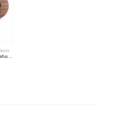
JÁNDÉK
Diófa mandzsetta pár paragrafus jellel díszítve