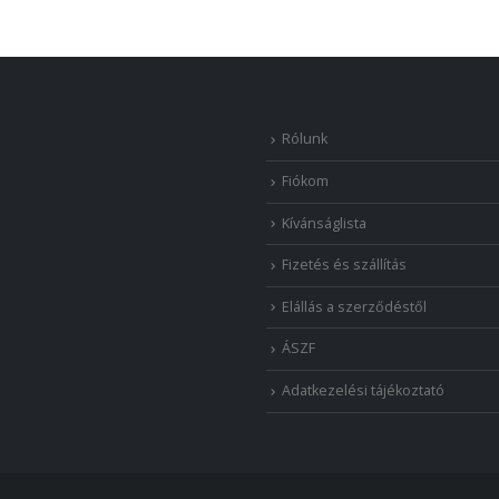
Rólunk
Fiókom
Kívánságlista
Fizetés és szállítás
Elállás a szerződéstől
ÁSZF
Adatkezelési tájékoztató