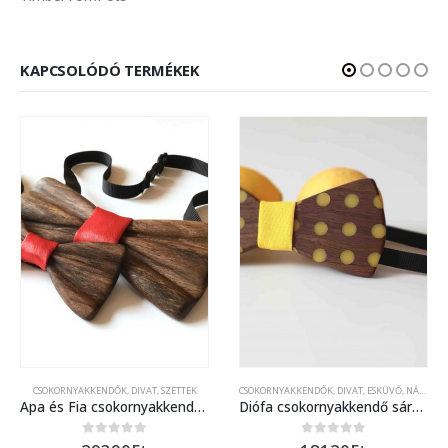
KAPCSOLÓDÓ TERMÉKEK
CSOKORNYAKKENDŐK
,
DIVAT
,
SZETTEK
CSOKORNYAKKENDŐK
,
DIVAT
,
ESKÜVŐ, NÁSZAJÁNDÉK
Apa és Fia csokornyakkendő szett (vörös szaténnal)
Diófa csokornyakkendő sárga pöttyökkel
0
out of 5
0
out of 5