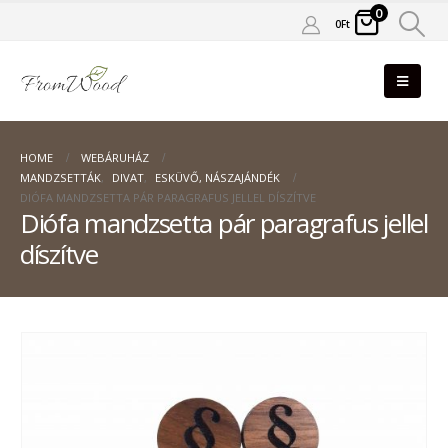
0
0
Ft
HOME
WEBÁRUHÁZ
MANDZSETTÁK
,
DIVAT
,
ESKÜVŐ, NÁSZAJÁNDÉK
DIÓFA MANDZSETTA PÁR PARAGRAFUS JELLEL DÍSZÍTVE
Diófa mandzsetta pár paragrafus jellel
díszítve