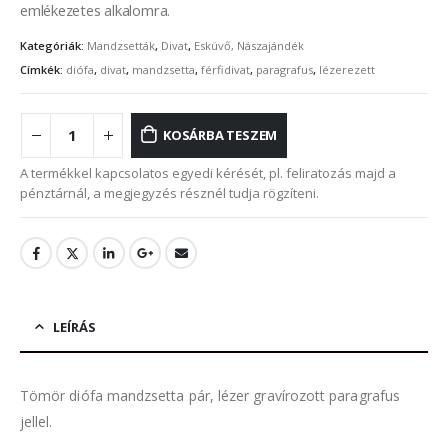
emlékezetes alkalomra.
Kategóriák:
Mandzsetták
,
Divat
,
Esküvő, Nászajándék
Címkék:
diófa
,
divat
,
mandzsetta
,
férfidivat
,
paragrafus
,
lézerezett
KOSÁRBA TESZEM
A termékkel kapcsolatos egyedi kérését, pl. feliratozás majd a
pénztárnál, a megjegyzés résznél tudja rögzíteni.
LEÍRÁS
Tömör diófa mandzsetta pár, lézer gravírozott paragrafus
jellel.