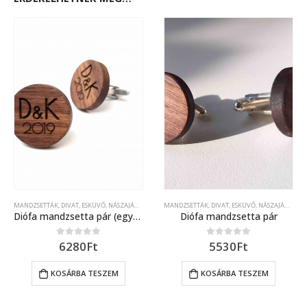
ESKÜVŐ, NÁSZAJÁNDÉK
MANDZSETTÁK
,
DIVAT
,
SZETTEK
,
ESKÜVŐ, NÁSZAJÁNDÉK
MANDZSETTÁK
,
DIVAT
,
ESKÜVŐ, NÁSZAJÁNDÉK
Diófa mandzsetta pár (egyedi kérés szerinti) lézer gravírozott díszítéssel
Diófa mandzsetta pár
6280
Ft
5530
Ft
0
out of 5
0
out of 5
KOSÁRBA TESZEM
KOSÁRBA TESZEM