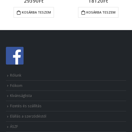
29390
Ft
18120
Ft
KOSÁRBA TESZEM
KOSÁRBA TESZEM
Rólunk
Fiókom
Kívánságlista
Fizetés és szállítás
Elállás a szerződéstől
ÁSZF