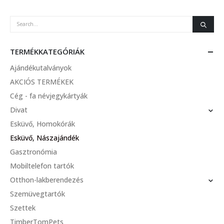
TERMÉKKATEGÓRIÁK
Ajándékutalványok
AKCIÓS TERMÉKEK
Cég - fa névjegykártyák
Divat
Esküvő, Homokórák
Esküvő, Nászajándék
Gasztronómia
Mobiltelefon tartók
Otthon-lakberendezés
Szemüvegtartók
Szettek
TimberTomPets