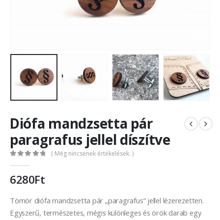
Diófa mandzsetta pár
paragrafus jellel díszítve
( Még nincsenek értékelések. )
0
out of 5
6280
Ft
Tömör diófa mandzsetta pár „paragrafus” jellel lézerezetten.
Egyszerű, természetes, mégis különleges és örök darab egy