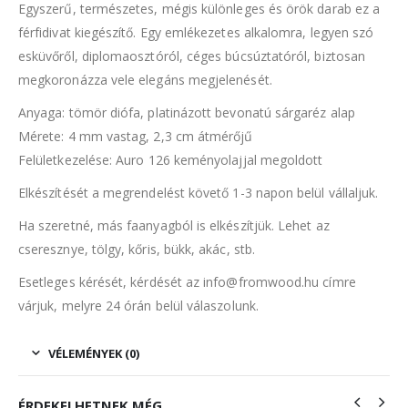
Egyszerű, természetes, mégis különleges és örök darab ez a
férfidivat kiegészítő. Egy emlékezetes alkalomra, legyen szó
esküvőről, diplomaosztóról, céges búcsúztatóról, biztosan
megkoronázza vele elegáns megjelenését.
Anyaga: tömör diófa, platinázott bevonatú sárgaréz alap
Mérete: 4 mm vastag, 2,3 cm átmérőjű
Felületkezelése: Auro 126 keményolajjal megoldott
Elkészítését a megrendelést követő 1-3 napon belül vállaljuk.
Ha szeretné, más faanyagból is elkészítjük. Lehet az
cseresznye, tölgy, kőris, bükk, akác, stb.
Esetleges kérését, kérdését az info@fromwood.hu címre
várjuk, melyre 24 órán belül válaszolunk.
VÉLEMÉNYEK (0)
ÉRDEKELHETNEK MÉG…