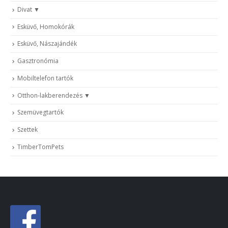
Divat
Esküvő, Homokórák
Esküvő, Nászajándék
Gasztronómia
Mobiltelefon tartók
Otthon-lakberendezés
Szemüvegtartók
Szettek
TimberTomPets