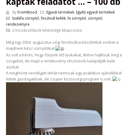
kaptak feladatot … – 100 db
By
FromWood
Egyedi termékek
,
Egyéb egyedi termékek
bükkfa sörnyitó
,
fesztivál kellék
,
fa sörnyitó
,
sörnyitó
,
rendezvényre
Bükkfa
a hozzászólások lehetősége kikapcsolva
sörnyitó
Még egy 2024. augusztus végi fesztiválra készítettük ezeket a
–
majdnem kész sörnyitókat.
a
rendezvény
Az volt a kérés, hogy fúrjunk elő lyukakat, illetve hajlítsuk meg a
résztvevői
szögeket, de majd a rendezvény résztvevői kalapálják bele
is
azokat.
kaptak
A meghívott vendégek tehát nemcsak egy praktikus ajándékkal
feladatot
lettek gazdagabbak, de szuper közösségi program is volt.
…
–
100
db
bejegyzéshez