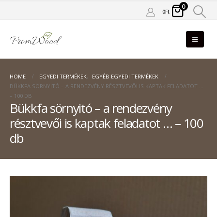
0
0
Ft
HOME
EGYEDI TERMÉKEK
,
EGYÉB EGYEDI TERMÉKEK
BÜKKFA SÖRNYITÓ – A RENDEZVÉNY RÉSZTVEVŐI IS KAPTAK FELADATOT …
– 100 DB
Bükkfa sörnyitó – a rendezvény
résztvevői is kaptak feladatot … – 100
db