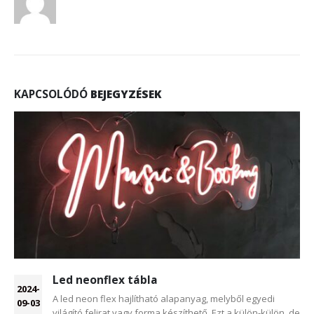
KAPCSOLÓDÓ
BEJEGYZÉSEK
Led neonflex tábla
2024-
A led neon flex hajlítható alapanyag, melyből egyedi
09-03
világító felirat vagy forma készíthető. Ezt a külön-külön, de