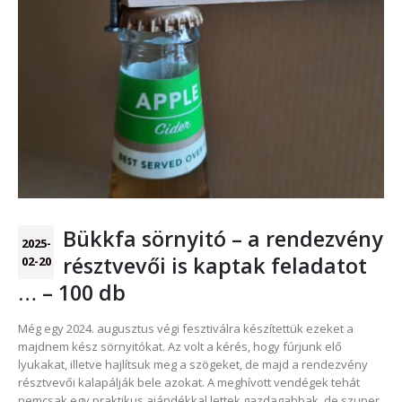
Bükkfa sörnyitó – a rendezvény
2025-
résztvevői is kaptak feladatot
02-20
… – 100 db
Még egy 2024. augusztus végi fesztiválra készítettük ezeket a
majdnem kész sörnyitókat. Az volt a kérés, hogy fúrjunk elő
lyukakat, illetve hajlítsuk meg a szögeket, de majd a rendezvény
résztvevői kalapálják bele azokat. A meghívott vendégek tehát
nemcsak egy praktikus ajándékkal lettek gazdagabbak, de szuper