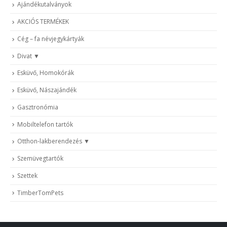
Ajándékutalványok
AKCIÓS TERMÉKEK
Cég – fa névjegykártyák
Divat
Esküvő, Homokórák
Esküvő, Nászajándék
Gasztronómia
Mobiltelefon tartók
Otthon-lakberendezés
Szemüvegtartók
Szettek
TimberTomPets