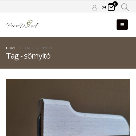
0
0
Ft
HOME
TAG -
SÖRNYITÓ
Tag - sörnyitó