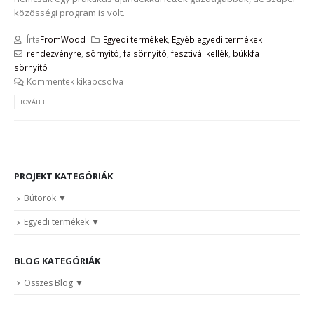
közösségi program is volt.
Írta
FromWood
Egyedi termékek
,
Egyéb egyedi termékek
rendezvényre
,
sörnyitó
,
fa sörnyitó
,
fesztivál kellék
,
bükkfa
sörnyitó
Kommentek kikapcsolva
TOVÁBB
PROJEKT KATEGÓRIÁK
Bútorok
Egyedi termékek
BLOG KATEGÓRIÁK
Összes Blog