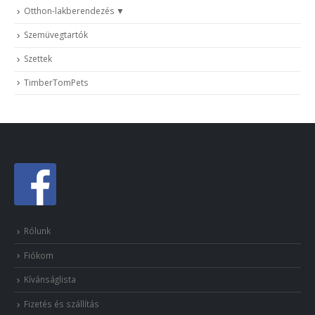
Otthon-lakberendezés
Szemüvegtartók
Szettek
TimberTomPets
Rólunk
Fiókom
Kívánságlista
Fizetés és szállítás