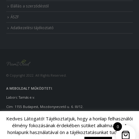
Elállás a szerződéstől
ÁSZF
Adatkezelési tájékoztató
© Copyright 2022. All Rights Reserved.
A WEBOLDALT MŰKÖDTETI:
Laborc Tamás e.v.
Cím: 1155 Budapest, Mozdonyvezető u. 6. III/12.
Adószám: 55922924
-1-42
Kedves Látogató! Tájékoztatjuk, hogy a honlap felhasználói
élmény fokozásának érdekében sütiket alkalmazunk. A
Telefon: +36-70/428-9643
0
honlapunk használatával ön a tájékoztatásunkat tudomásul
Email: info@fromwood.hu