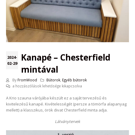
Kanapé – Chesterfield
2024-
02-29
mintával
By
FromWood
Bútorok
,
Egyéb bútorok
Kanapé
a hozzászólások lehetősége kikapcsolva
–
A Krio szauna várójába készült ez a saját tervezésű és
Chesterfield
kivitelezésű kanapé. Kivételességét (persze a tömörfa alapanyag
mintával
mellett) a klasszikus, örök divat Chesterfield minta adja.
bejegyzéshez
Látványtervek