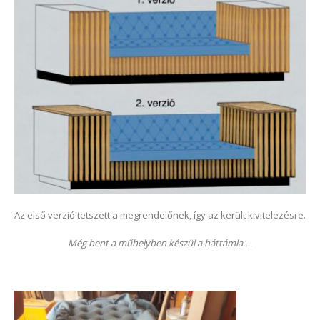
Az első verzió tetszett a megrendelőnek, így az került kivitelezésre.
Még bent a műhelyben készül a háttámla …