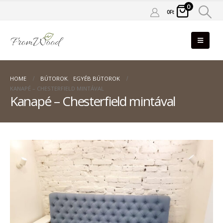
0
0
Ft
HOME
BÚTOROK
,
EGYÉB BÚTOROK
KANAPÉ – CHESTERFIELD MINTÁVAL
Kanapé – Chesterfield mintával