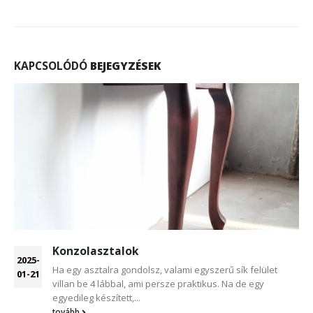
KAPCSOLÓDÓ
BEJEGYZÉSEK
Konzolasztalok
2025-
Ha egy asztalra gondolsz, valami egyszerű sík felület
01-21
villan be 4 lábbal, ami persze praktikus. Na de egy
egyedileg készített,...
tovább