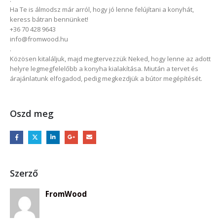
Ha Te is álmodsz már arról, hogy jó lenne felújítani a konyhát,
keress bátran bennünket!
+36 70 428 9643
info@fromwood.hu
.
Közösen kitaláljuk, majd megtervezzük Neked, hogy lenne az adott
helyre legmegfelelőbb a konyha kialakítása. Miután a tervet és
árajánlatunk elfogadod, pedig megkezdjük a bútor megépítését.
Oszd meg
Szerző
FromWood