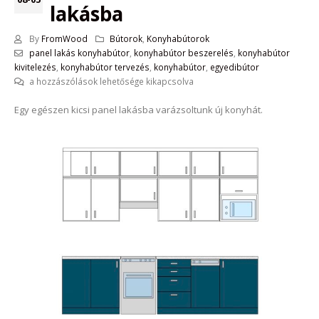
lakásba
By
FromWood
Bútorok
,
Konyhabútorok
panel lakás konyhabútor
,
konyhabútor beszerelés
,
konyhabútor
kivitelezés
,
konyhabútor tervezés
,
konyhabútor
,
egyedibútor
Konyhabútor
a hozzászólások lehetősége kikapcsolva
–
Egy egészen kicsi panel lakásba varázsoltunk új konyhát.
kis
panel
lakásba
bejegyzéshez