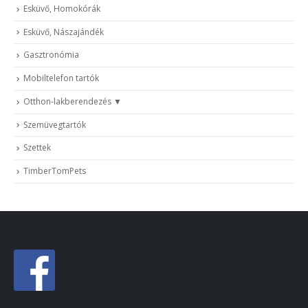
Esküvő, Homokórák
Esküvő, Nászajándék
Gasztronómia
Mobiltelefon tartók
Otthon-lakberendezés
Szemüvegtartók
Szettek
TimberTomPets