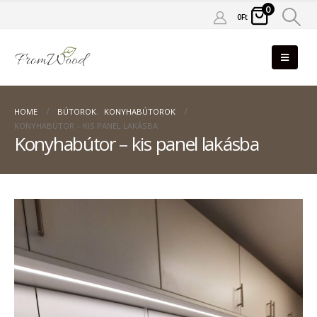
0
0
Ft
HOME
BÚTOROK
,
KONYHABÚTOROK
KONYHABÚTOR – KIS PANEL LAKÁSBA
Konyhabútor – kis panel lakásba