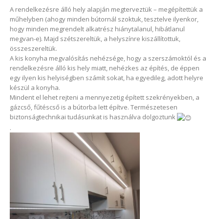
A rendelkezésre álló hely alapján megterveztük – megépítettük a
műhelyben (ahogy minden bútornál szoktuk, tesztelve ilyenkor,
hogy minden megrendelt alkatrész hiánytalanul, hibátlanul
megvan-e). Majd szétszereltük, a helyszínre kiszállítottuk,
összeszereltük.
A kis konyha megvalósítás nehézsége, hogy a szerszámoktól és a
rendelkezésre álló kis hely miatt, nehézkes az építés, de éppen
egy ilyen kis helyiségben számít sokat, ha egyedileg, adott helyre
készül a konyha.
Mindent el lehet rejteni a mennyezetig épített szekrényekben, a
gázcső, fűtéscső is a bútorba lett építve. Természetesen
biztonságtechnikai tudásunkat is használva dolgoztunk
.