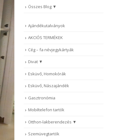
Összes Blog
Ajándékutalványok
AKCIÓS TERMÉKEK
Cég – fa névjegykártyák
Divat
Esküvő, Homokórák
Esküvő, Nászajándék
Gasztronómia
Mobiltelefon tartók
Otthon-lakberendezés
Szemüvegtartók