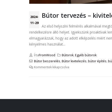
Bútor tervezés – kivite
2024-
11-29
Az első helyszíni felmérés alkalmával megt
rendelkezésre álló helyet. Igyekszünk proaktívak le
elmagyarázzuk, hogy az adott elképzelés miért ne
kényelmes használat...
Írta
FromWood
Bútorok
,
Egyéb bútorok
Bútor beszerelés
,
Bútor kivitelezés
,
bútor építés
,
bú
Kommentek kikapcsolva