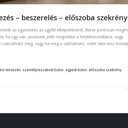
lezés – beszerelés – előszoba szekrény
örténik az egyeztetés az ügyfél elképzeléséről, illetve pontosan megm
nni, ha úgy van, javaslunk jobb megoldást a helykihasználásra, vagy
m valósítható meg, vagy ha meg is valósítható, miért nem lesz mondj
tor tervezés
,
személyreszabott bútor
,
egyedi bútor
,
előszoba szekrény