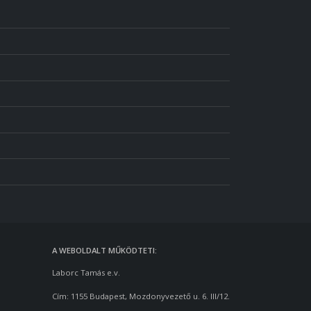
A WEBOLDALT MŰKÖDTETI:
Laborc Tamás e.v.
Cím: 1155 Budapest, Mozdonyvezető u. 6. III/12.