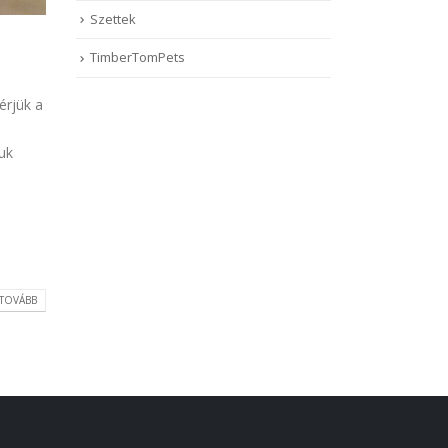
Szettek
TimberTomPets
érjük a
uk
TOVÁBB