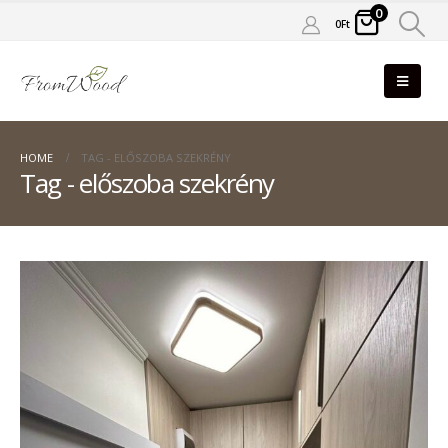
0
0
Ft
HOME
TAG -
ELŐSZOBA SZEKRÉNY
Tag - előszoba szekrény