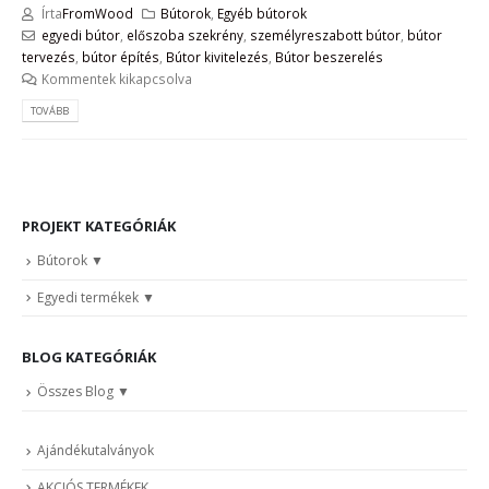
Írta
FromWood
Bútorok
,
Egyéb bútorok
egyedi bútor
,
előszoba szekrény
,
személyreszabott bútor
,
bútor
tervezés
,
bútor építés
,
Bútor kivitelezés
,
Bútor beszerelés
Kommentek kikapcsolva
TOVÁBB
PROJEKT KATEGÓRIÁK
Bútorok
Egyedi termékek
BLOG KATEGÓRIÁK
Összes Blog
Ajándékutalványok
AKCIÓS TERMÉKEK