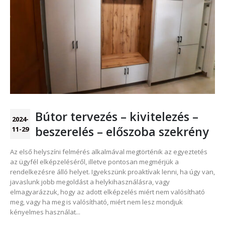
Bútor tervezés – kivitelezés –
2024-
beszerelés – előszoba szekrény
11-29
Az első helyszíni felmérés alkalmával megtörténik az egyeztetés
az ügyfél elképzeléséről, illetve pontosan megmérjük a
rendelkezésre álló helyet. Igyekszünk proaktívak lenni, ha úgy van,
javaslunk jobb megoldást a helykihasználásra, vagy
elmagyarázzuk, hogy az adott elképzelés miért nem valósítható
meg, vagy ha meg is valósítható, miért nem lesz mondjuk
kényelmes használat...