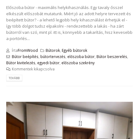
Előszoba bútor - maximális helykihasználás. Egy tavaly ősszel
elkészült előszobát mutatunk. Miért jó az adott helyre tervezett és
beépített bútor? - a lehető legjobb hely kihasználást érhetjük el -
így több dolgot tudsz elpakolni - rendezettebb a lakás - ha zárt
bútorról van szó, mint pl. itt is, könnyebb a takarítás, hisz kevesebb
a portörlés...
Írta
FromWood
Bútorok
,
Egyéb bútorok
Bútor beépítés
,
bútortervezés
,
előszoba bútor
,
Bútor beszerelés
,
Bútor kivitelezés
,
egyedi bútor
,
előszoba szekrény
Kommentek kikapcsolva
TOVÁBB