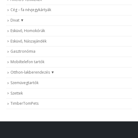
Cég – fa névjegykártyák
Divat
Esküvő, Homokórák
Esküvő, Nászajándék
Gasztronómia
Mobiltelefon tartók
Otthon-lakberendezés
Szemüvegtartók
Szettek
TimberTomPets