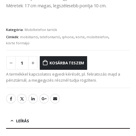
Méretek: 17 cm magas, legszélesebb pontja 10 cm.
Kategória:
Mobiltelefon tartók
Címkék:
mobiltartó
,
telefontartó
,
iphone
,
körte
,
mobiltelefon
,
körte formájú
KOSÁRBA TESZEM
A termékkel kapcsolatos egyedi kérését, pl. feliratozás majd a
pénztárnál, a megjegyzés résznél tudja rögzíteni.
LEÍRÁS