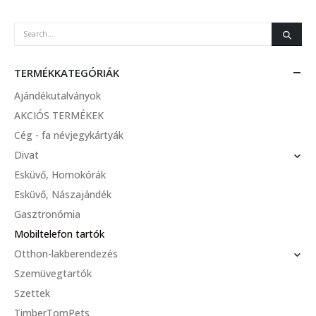
TERMÉKKATEGÓRIÁK
Ajándékutalványok
AKCIÓS TERMÉKEK
Cég - fa névjegykártyák
Divat
Esküvő, Homokórák
Esküvő, Nászajándék
Gasztronómia
Mobiltelefon tartók
Otthon-lakberendezés
Szemüvegtartók
Szettek
TimberTomPets