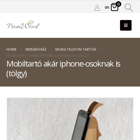
0
0
Ft
HOME
WEBÁRUHÁZ
MOBILTELEFON TARTÓK
MOBILTARTÓ AKÁR IPHONE-OSOKNAK IS (TÖLGY)
Mobiltartó akár iphone-osoknak is
(tölgy)