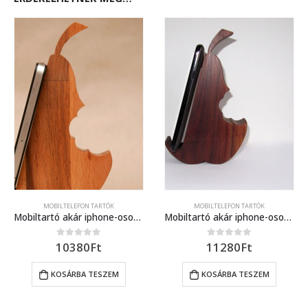
BILTELEFON TARTÓK
MOBILTELEFON TARTÓK
,
SZETTEK
MOBILTELEFON TARTÓK
Mobiltartó akár iphone-osoknak is
Mobiltartó akár iphone-osoknak is (fekete dió)
ent
10380
Ft
11280
Ft
0
out of 5
0
out of 5
KOSÁRBA TESZEM
KOSÁRBA TESZEM
0Ft.