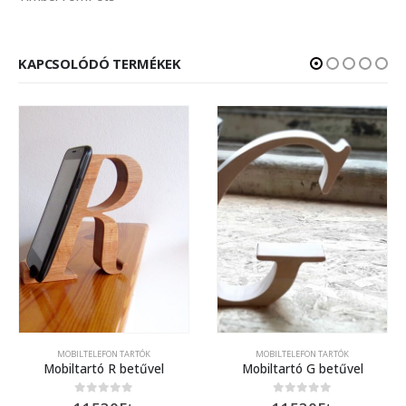
KAPCSOLÓDÓ TERMÉKEK
MOBILTELEFON TARTÓK
MOBILTELEFON TARTÓK
Mobiltartó R betűvel
Mobiltartó G betűvel
0
out of 5
0
out of 5