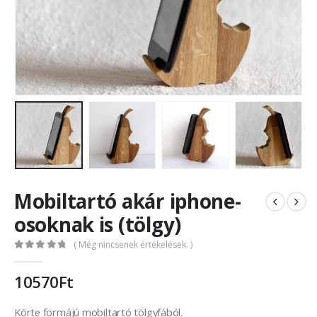
Mobiltartó akár iphone-
osoknak is (tölgy)
( Még nincsenek értékelések. )
0
out of 5
10570
Ft
Körte formájú mobiltartó tölgyfából.