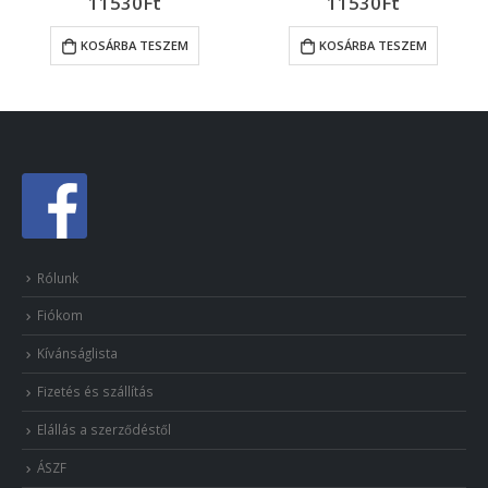
11530
Ft
11530
Ft
KOSÁRBA TESZEM
KOSÁRBA TESZEM
Rólunk
Fiókom
Kívánságlista
Fizetés és szállítás
Elállás a szerződéstől
ÁSZF