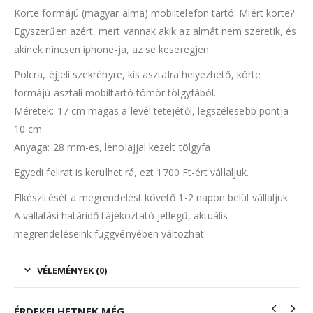
Körte formájú (magyar alma) mobiltelefon tartó. Miért körte?
Egyszerűen azért, mert vannak akik az almát nem szeretik, és
akinek nincsen iphone-ja, az se keseregjen.
Polcra, éjjeli szekrényre, kis asztalra helyezhető, körte
formájú asztali mobiltartó tömör tölgyfából.
Méretek: 17 cm magas a levél tetejétől, legszélesebb pontja
10 cm
Anyaga: 28 mm-es, lenolajjal kezelt tölgyfa
Egyedi felirat is kerülhet rá, ezt 1700 Ft-ért vállaljuk.
Elkészítését a megrendelést követő 1-2 napon belül vállaljuk.
A vállalási határidő tájékoztató jellegű, aktuális
megrendeléseink függvényében változhat.
VÉLEMÉNYEK (0)
ÉRDEKELHETNEK MÉG…