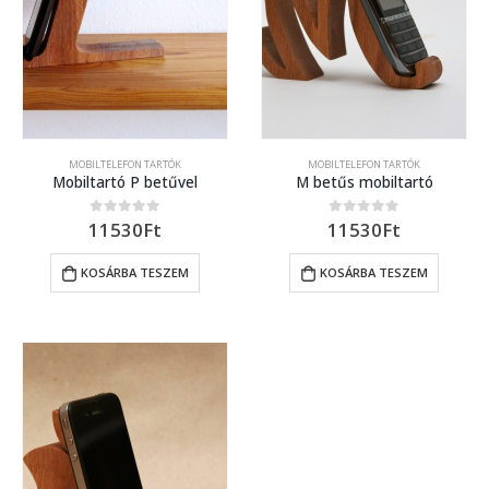
MOBILTELEFON TARTÓK
MOBILTELEFON TARTÓK
Mobiltartó P betűvel
M betűs mobiltartó
11530
Ft
11530
Ft
0
out of 5
0
out of 5
KOSÁRBA TESZEM
KOSÁRBA TESZEM