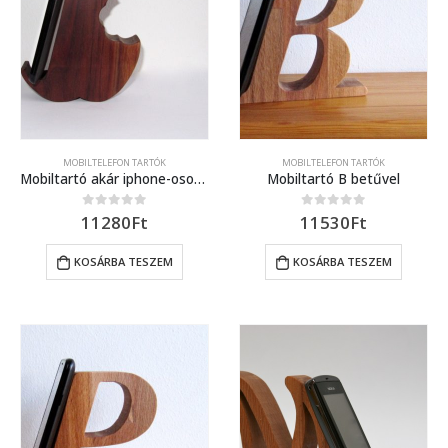
MOBILTELEFON TARTÓK
MOBILTELEFON TARTÓK
Mobiltartó akár iphone-osoknak is (fekete dió)
Mobiltartó B betűvel
11280
Ft
11530
Ft
0
out of 5
0
out of 5
KOSÁRBA TESZEM
KOSÁRBA TESZEM