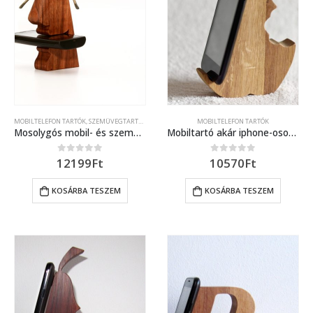
MOBILTELEFON TARTÓK
,
SZEMÜVEGTARTÓK
MOBILTELEFON TARTÓK
Mosolygós mobil- és szemüvegtartó, 2in1 – diófából
Mobiltartó akár iphone-osoknak is (tölgy)
12199
Ft
10570
Ft
0
out of 5
0
out of 5
KOSÁRBA TESZEM
KOSÁRBA TESZEM