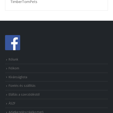
TimberTomPets
Rólunk
Fiókom
Kívánságlista
Fizetés és szállítás
Elállás a szerződéstől
ÁSZF
Adatkezelési tájékoztató