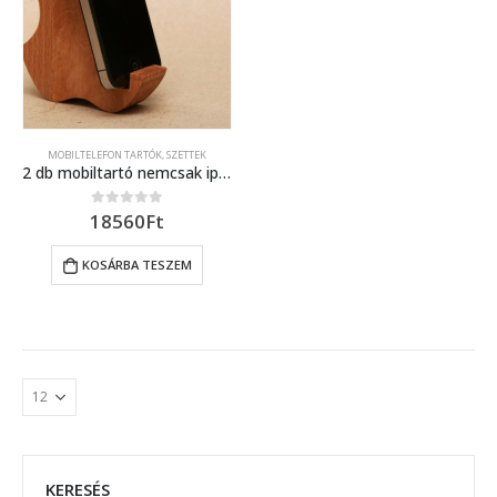
MOBILTELEFON TARTÓK
,
SZETTEK
2 db mobiltartó nemcsak iphone-osoknak
18560
Ft
0
out of 5
KOSÁRBA TESZEM
KERESÉS