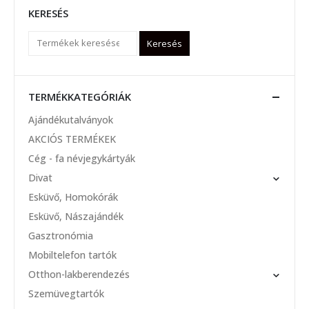
KERESÉS
Keresés
TERMÉKKATEGÓRIÁK
Ajándékutalványok
AKCIÓS TERMÉKEK
Cég - fa névjegykártyák
Divat
Esküvő, Homokórák
Esküvő, Nászajándék
Gasztronómia
Mobiltelefon tartók
Otthon-lakberendezés
Szemüvegtartók