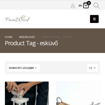
0
0
Ft
HOME
WEBÁRUHÁZ
PRODUCT TAG -
ESKÜVŐ
Product Tag - esküvő