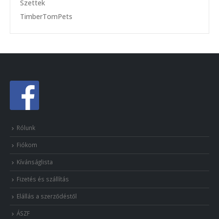
Szettek
TimberTomPets
Rólunk
Fiókom
Kívánságlista
Fizetés és szállítás
Elállás a szerződéstől
ÁSZF