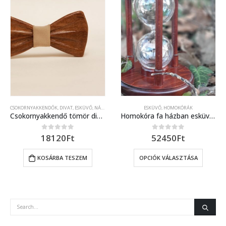
CSOKORNYAKKENDŐK
,
DIVAT
,
ESKÜVŐ, NÁSZAJÁNDÉK
ESKÜVŐ, HOMOKÓRÁK
Csokornyakkendő tömör diófából
Homokóra fa házban esküvőre sima oszlopokkal
18120
Ft
52450
Ft
0
out of 5
0
out of 5
KOSÁRBA TESZEM
OPCIÓK VÁLASZTÁSA