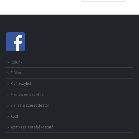
Rólunk
Fiókom
Kívánságlista
Fizetés és szállítás
Elállás a szerződéstől
ÁSZF
Adatkezelési tájékoztató