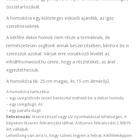
összetartozását.
A homokóra egy különleges esküvői ajándék, az igaz
szerelmeseknek.
A kétféle dekor homok nem része a terméknek, de
természetesen segítünk annak beszerzésében, kérésre be is
szerezzük azokat. Várjuk erre vonatkozó levelét az
info@fromwood.hu címre, hogy a részleteket, az árat
egyeztethessük.
A homokóra kb. 25 cm magas, és 15 cm átmérőjű.
A homokóra tartozéka:
– egy üveg tölcsér (ezen keresztül önthető be a dekor homok)
– egy üvegdugó, és
– egy parafa dugó
Feliratozás:
lézerezéssel vagy UV nyomtatással lehetséges. A
képeken lézeres feliratozást láthat. A lézeres feliratozást 2.900 Ft-
ért vállaljuk.
Lehetőség van arra is, hogy színes legyen a felirat. Kétféleképpen