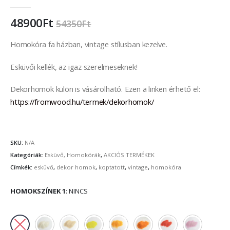
0
out of 5
48900
Ft
54350
Ft
Homokóra fa házban, vintage stílusban kezelve.
Esküvői kellék, az igaz szerelmeseknek!
Dekorhomok külön is vásárolható. Ezen a linken érhető el:
https://fromwood.hu/termek/dekorhomok/
SKU:
N/A
Kategóriák:
Esküvő, Homokórák
,
AKCIÓS TERMÉKEK
Címkék:
esküvő
,
dekor homok
,
koptatott
,
vintage
,
homokóra
HOMOKSZÍNEK 1
:
NINCS