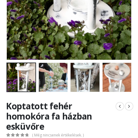
Koptatott fehér
homokóra fa házban
esküvőre
( Még nincsenek értékelések. )