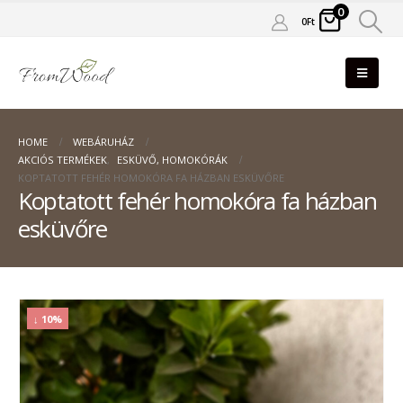
0
0
Ft
HOME
WEBÁRUHÁZ
AKCIÓS TERMÉKEK
,
ESKÜVŐ, HOMOKÓRÁK
KOPTATOTT FEHÉR HOMOKÓRA FA HÁZBAN ESKÜVŐRE
Koptatott fehér homokóra fa házban
esküvőre
↓ 10%