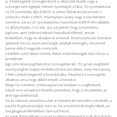
is. A beleégetett szövegbe kerül a választott festék vagy a
szöveget nem égetjük, hanem nyomtatjuk a fára, UV nyomtatással.
Az UV nyomtatás díja 4.900 Ft. A színes felirat ára lézerezés +
színezés révén 3.500 Ft. Amennyiben arany vagy ezüst feliratot
szeretne, azt az UV nyomtatáshoz hasonlóan 4.900 Ft-ért vállaljuk.
Az átfolyónyílás 2-2,5 mm, ami azt jelenti, hogy a homokóra
egészen apró (mikron) méretű homokkal tölthető, annak
érdekében, hogy ne akadjon el a homok. Finomszemcsés homokot
ajánlunk hozzá, olyan minőségűt, amelyik homogén, nincsenek
benne eltérő nagyobb szemcsék.
A kétféle színű dekor homok, illetve a kiöntőüvegek nem részei a
terméknek.
Egy színt műanyag flakonba csomagoltan kb. 150 g-nak megfelelő
mennyiségben tudjuk rendelkezésére bocsátani, mely mennyiség
2 féle színből elegendő a homokórába. Ráadásul a csomagolás
alkalmas arra, hogy abból öntsék a homokot.
Mégis ha szeretné, öntőüveg beszerzésében is segíthetünk.
Várjuk erre vonatkozó levelét üzenetben, hogy a részleteket, az
árat egyeztethessük.
Ha az esküvői ceremónia után a homokórát használni szeretnék, a
parafa dugót javasoljuk, mert az, ha a homokórát megfordítják, az
üvegdugóval ellentétben nem tud kiesni.
Az egyik fotón látható csavart oszlopos homokóra csak illusztráció,