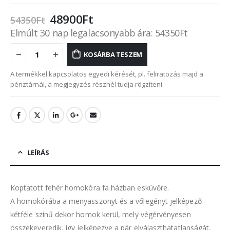
Original
Current
48900
Ft
54350
Ft
price
price
Elmúlt 30 nap legalacsonyabb ára:
54350
Ft
was:
is:
54350Ft.
48900Ft.
KOSÁRBA TESZEM
A termékkel kapcsolatos egyedi kérését, pl. feliratozás majd a
pénztárnál, a megjegyzés résznél tudja rögzíteni.
LEÍRÁS
Koptatott fehér homokóra fa házban esküvőre.
A homokórába a menyasszonyt és a vőlegényt jelképező
kétféle színű dekor homok kerül, mely végérvényesen
összekeveredik, így jelképezve a pár elválaszthatatlanságát,