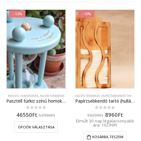
↓ 12%
↓ 13%
ESKÜVŐ, HOMOKÓRÁK
,
AKCIÓS TERMÉKEK
AKCIÓS TERMÉKEK
,
PAPÍRZSEBKENDŐ TARTÓK
,
O
Pasztell türkiz színű homokóra bükkfából, esküvőre
Papírzsebkendő tartó (hullámokkal)
Original
Curren
46550
Ft
8960
Ft
0
out of 5
0
out of 5
52900
Ft
10299
Ft
price
price
Elmúlt 30 nap legalacsonyabb
was:
is:
ára:
10299
Ft
OPCIÓK VÁLASZTÁSA
10299Ft.
8960Ft
KOSÁRBA TESZEM