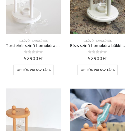
ESKÜVŐ, HOMOKÓRÁK
ESKÜVŐ, HOMOKÓRÁK
Törtfehér színű homokóra bükkfából, esküvőre
Bézs színű homokóra bükkfából, esküvőre
52900
Ft
52900
Ft
0
out of 5
0
out of 5
OPCIÓK VÁLASZTÁSA
OPCIÓK VÁLASZTÁSA