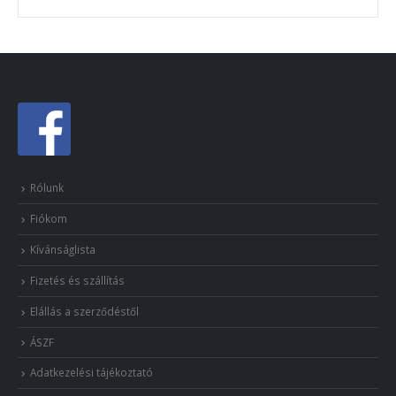
Rólunk
Fiókom
Kívánságlista
Fizetés és szállítás
Elállás a szerződéstől
ÁSZF
Adatkezelési tájékoztató