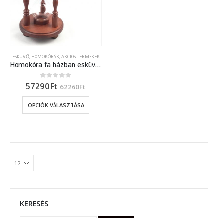
ESKÜVŐ, HOMOKÓRÁK
,
AKCIÓS TERMÉKEK
Homokóra fa házban esküvőre díszes oszlopokkal
57290
Ft
0
out of 5
62260
Ft
OPCIÓK VÁLASZTÁSA
KERESÉS