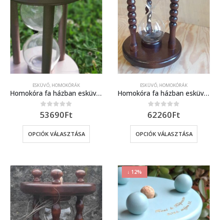
ESKÜVŐ, HOMOKÓRÁK
ESKÜVŐ, HOMOKÓRÁK
Homokóra fa házban esküvőre (rosegold)
Homokóra fa házban esküvőre díszes oszlopokkal 3.
53690
Ft
62260
Ft
0
out of 5
0
out of 5
OPCIÓK VÁLASZTÁSA
OPCIÓK VÁLASZTÁSA
↓ 12%