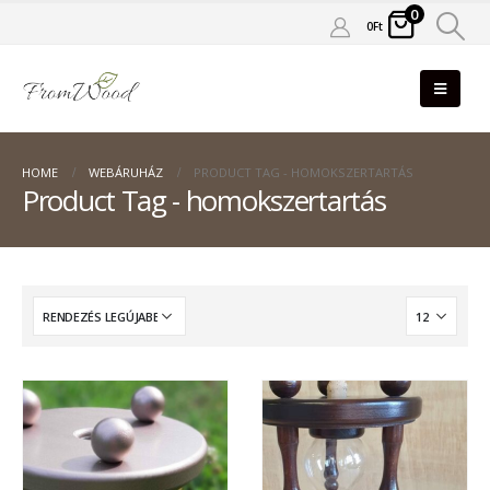
0
0
Ft
HOME
WEBÁRUHÁZ
PRODUCT TAG -
HOMOKSZERTARTÁS
Product Tag - homokszertartás