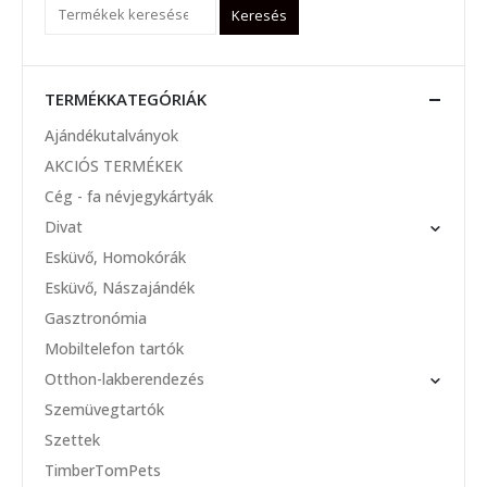
Keresés
TERMÉKKATEGÓRIÁK
Ajándékutalványok
AKCIÓS TERMÉKEK
Cég - fa névjegykártyák
Divat
Esküvő, Homokórák
Esküvő, Nászajándék
Gasztronómia
Mobiltelefon tartók
Otthon-lakberendezés
Szemüvegtartók
Szettek
TimberTomPets