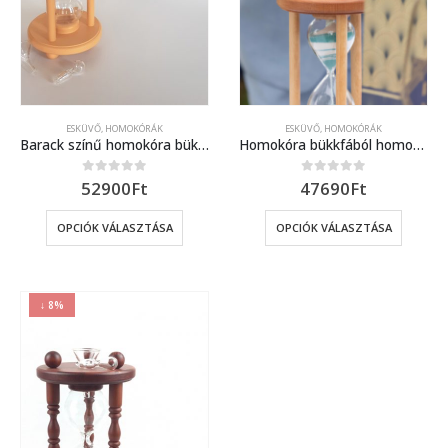
ESKÜVŐ, HOMOKÓRÁK
ESKÜVŐ, HOMOKÓRÁK
Barack színű homokóra bükkfából, esküvőre
Homokóra bükkfából homokszertartáshoz
52900
Ft
47690
Ft
0
out of 5
0
out of 5
OPCIÓK VÁLASZTÁSA
OPCIÓK VÁLASZTÁSA
↓ 8%