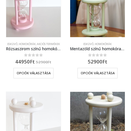
ESKÜVŐ, HOMOKÓRÁK
,
AKCIÓS TERMÉKEK
ESKÜVŐ, HOMOKÓRÁK
Rózsaszirom színű homokóra bükkfából, esküvőre
Mentazöld színű homokóra bükkfából, esküvőre
44950
Ft
52900
Ft
0
out of 5
0
out of 5
52900
Ft
OPCIÓK VÁLASZTÁSA
OPCIÓK VÁLASZTÁSA