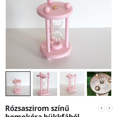
Rózsaszirom színű
homokóra bükkfából,