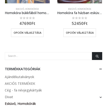
ESKÜVŐ, HOMOKÓRÁK
ESKÜVŐ, HOMOKÓRÁK
Homokóra bükkfából homokszertartáshoz
Homokóra fa házban esküvőre sima oszlopokkal
47690
Ft
52450
Ft
0
out of 5
0
out of 5
OPCIÓK VÁLASZTÁSA
OPCIÓK VÁLASZTÁSA
TERMÉKKATEGÓRIÁK
Ajándékutalványok
AKCIÓS TERMÉKEK
Cég - fa névjegykártyák
Divat
Esküvő, Homokórák