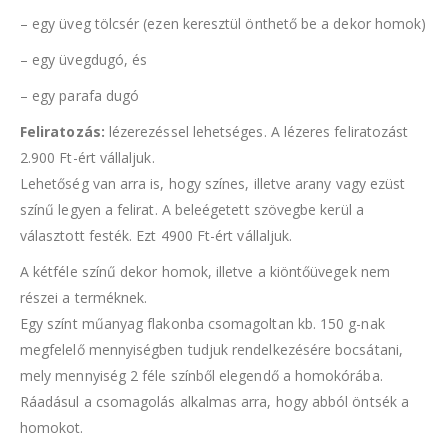
– egy üveg tölcsér (ezen keresztül önthető be a dekor homok)
– egy üvegdugó, és
– egy parafa dugó
Feliratozás:
lézerezéssel lehetséges. A lézeres feliratozást
2.900 Ft-ért vállaljuk.
Lehetőség van arra is, hogy színes, illetve arany vagy ezüst
színű legyen a felirat. A beleégetett szövegbe kerül a
választott festék. Ezt 4900 Ft-ért vállaljuk.
A kétféle színű dekor homok, illetve a kiöntőüvegek nem
részei a terméknek.
Egy színt műanyag flakonba csomagoltan kb. 150 g-nak
megfelelő mennyiségben tudjuk rendelkezésére bocsátani,
mely mennyiség 2 féle színből elegendő a homokórába.
Ráadásul a csomagolás alkalmas arra, hogy abból öntsék a
homokot.