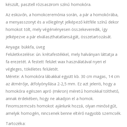
készült, pasztell rózsaszirom színű homokóra.
Az esküvőn, a homokceremónia során, a pár a homokórába,
a menyasszonyt és a vőlegényt jelképező kétféle színű dekor
homokot tölt, mely végérvényesen összekeveredik, így
jelképezve a pár elválaszthatatlanságát, összetartozását.
Anyaga: bükkfa, üveg
Felületkezelése: ún. krétafestékkel, mely halványan láttatja a
fa erezetét. A festett felület wax használatával nyeri el
végleges, tökéletes felületét.
Mérete: A homokóra lábakkal együtt kb. 30 cm magas, 14 cm
az átmérője, átfolyónyílása 2-2,5 mm. Ez azt jelenti, hogy a
homokóra egészen apró (mikron) méretű homokkal tölthető,
annak érdekében, hogy ne akadjon el a homok.
Finomszemcsés homokot ajánlunk hozzá, olyan minőségűt,
amelyik homogén, nincsenek benne eltérő nagyobb szemcsék.
Tartozéka: