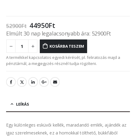
Original
Current
44950
Ft
52900
Ft
price
price
Elmúlt 30 nap legalacsonyabb ára:
52900
Ft
was:
is:
52900Ft.
44950Ft.
KOSÁRBA TESZEM
A termékkel kapcsolatos egyedi kérését, pl. feliratozás majd a
pénztárnál, a megjegyzés résznél tudja rögzíteni.
LEÍRÁS
Egy különleges esküvői kellék, maradandó emlék, ajándék az
igaz szerelmeseknek, ez a homokkal tölthető, bükkfából