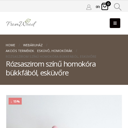
0
0
Ft
HOME
WEBÁRUHÁZ
AKCIÓS TERMÉKEK
,
ESKÜVŐ, HOMOKÓRÁK
RÓZSASZIROM SZÍNŰ HOMOKÓRA BÜKKFÁBÓL, ESKÜVŐRE
Rózsaszirom színű homokóra
bükkfából, esküvőre
↓ 15%