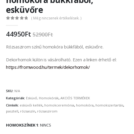
esküvőre
( Még nincsenek értékelések. )
0
out of 5
44950
Ft
52900
Ft
Rózsaszirom színű homokóra bükkfából, esküvőre.
Dekorhomok külön is vásárolható. Ezen a linken érhető el:
https://fromwood.hu/termek/dekorhomok/
SKU:
N/A
Kategóriák:
Esküvő, Homokórák
,
AKCIÓS TERMÉKEK
Címkék:
esküvői kellék
,
homokceremónia
,
homokóra
,
homokszertartás
,
pasztell
,
rózsaszín
,
rózsaszirom
HOMOKSZÍNEK 1
:
NINCS