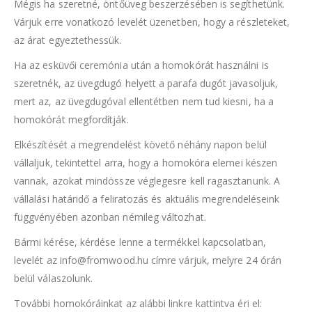
Mégis ha szeretné, öntőüveg beszerzésében is segíthetünk.
Várjuk erre vonatkozó levelét üzenetben, hogy a részleteket,
az árat egyeztethessük.
Ha az esküvői ceremónia után a homokórát használni is
szeretnék, az üvegdugó helyett a parafa dugót javasoljuk,
mert az, az üvegdugóval ellentétben nem tud kiesni, ha a
homokórát megfordítják.
Elkészítését a megrendelést követő néhány napon belül
vállaljuk, tekintettel arra, hogy a homokóra elemei készen
vannak, azokat mindössze véglegesre kell ragasztanunk. A
vállalási határidő a feliratozás és aktuális megrendeléseink
függvényében azonban némileg változhat.
Bármi kérése, kérdése lenne a termékkel kapcsolatban,
levelét az info@fromwood.hu címre várjuk, melyre 24 órán
belül válaszolunk.
További homokóráinkat az alábbi linkre kattintva éri el: