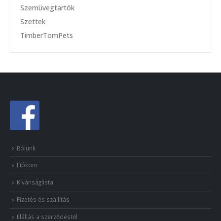
Szemüvegtartók
Szettek
TimberTomPets
Rólunk
Fiókom
Kívánságlista
Fizetés és szállítás
Elállás a szerződéstől