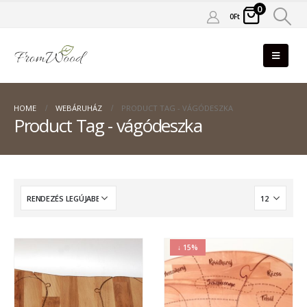
0
0
Ft
HOME
WEBÁRUHÁZ
PRODUCT TAG -
VÁGÓDESZKA
Product Tag - vágódeszka
↓ 15%