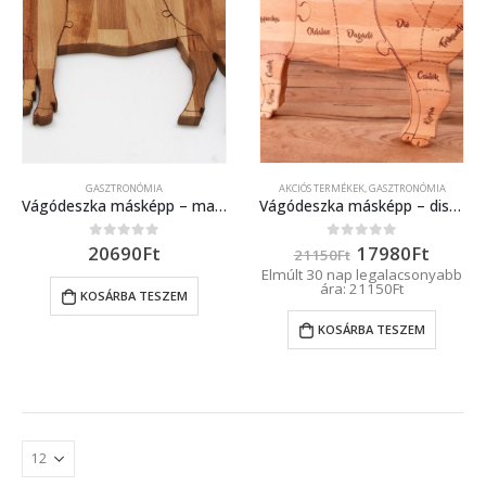
GASZTRONÓMIA
AKCIÓS TERMÉKEK
,
GASZTRONÓMIA
Vágódeszka másképp – marha forma
Vágódeszka másképp – disznó forma
Original
Curre
20690
Ft
17980
Ft
0
out of 5
0
out of 5
21150
Ft
price
price
Elmúlt 30 nap legalacsonyabb
was:
is:
ára:
21150
Ft
KOSÁRBA TESZEM
21150Ft.
17980
KOSÁRBA TESZEM