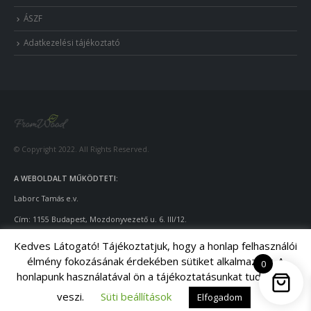
ÁSZF
Adatkezelési tájékoztató
© Copyright 2022. All Rights Reserved.
A WEBOLDALT MŰKÖDTETI:
Laborc Tamás e.v.
Cím: 1155 Budapest, Mozdonyvezető u. 6. III/12.
Adószám: 55922924
-1-42
Kedves Látogató! Tájékoztatjuk, hogy a honlap felhasználói
élmény fokozásának érdekében sütiket alkalmazunk. A
Telefon: +36-70/428-9643
0
honlapunk használatával ön a tájékoztatásunkat tudomásul
Email: info@fromwood.hu
veszi.
Süti beállítások
Elfogadom