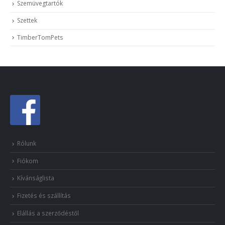
Szemüvegtartók
Szettek
TimberTomPets
Rólunk
Fiókom
Kívánságlista
Fizetés és szállítás
Elállás a szerződéstől