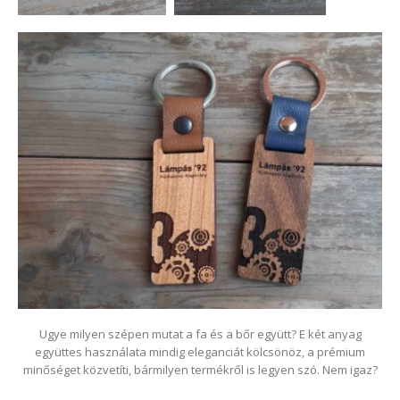
Ugye milyen szépen mutat a fa és a bőr együtt? E két anyag
együttes használata mindig eleganciát kölcsönöz, a prémium
minőséget közvetíti, bármilyen termékről is legyen szó. Nem igaz?