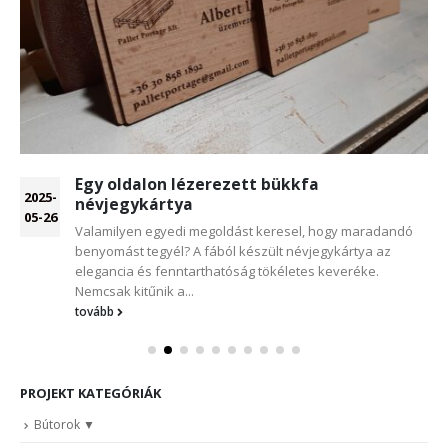
Egy oldalon lézerezett bükkfa
2025-
névjegykártya
05-26
Valamilyen egyedi megoldást keresel, hogy maradandó
benyomást tegyél? A fából készült névjegykártya az
elegancia és fenntarthatóság tökéletes keveréke.
Nemcsak kitűnik a...
tovább
PROJEKT KATEGÓRIÁK
Bútorok