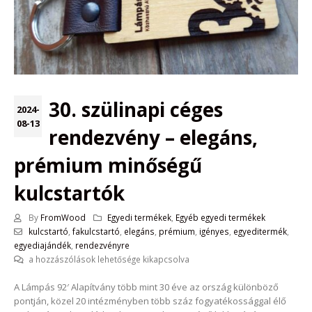
30. szülinapi céges
2024-
08-13
rendezvény – elegáns,
prémium minőségű
kulcstartók
By
FromWood
Egyedi termékek
,
Egyéb egyedi termékek
kulcstartó
,
fakulcstartó
,
elegáns
,
prémium
,
igényes
,
egyeditermék
,
egyediajándék
,
rendezvényre
30.
a hozzászólások lehetősége kikapcsolva
szülinapi
A Lámpás 92′ Alapítvány több mint 30 éve az ország különböző
céges
pontján, közel 20 intézményben több száz fogyatékossággal élő
rendezvény