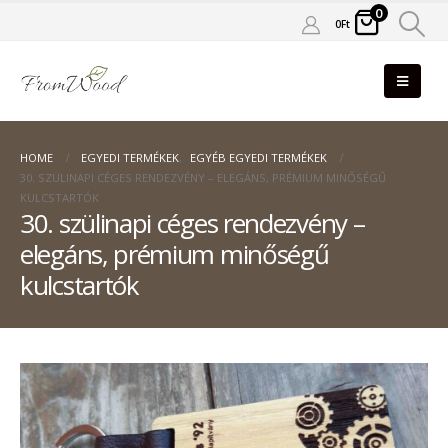
0
0
Ft
HOME
EGYEDI TERMÉKEK
,
EGYÉB EGYEDI TERMÉKEK
30. SZÜLINAPI CÉGES RENDEZVÉNY – ELEGÁNS, PRÉMIUM MINŐSÉGŰ
KULCSTARTÓK
30. szülinapi céges rendezvény –
elegáns, prémium minőségű
kulcstartók