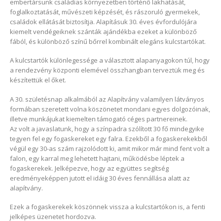
embertársunk családias környezetben történő lakhatását,
–
foglalkoztatását, művészeti képzését, és rászoruló gyermekek,
elegáns,
családok ellátását biztosítja. Alapításuk 30. éves évfordulójára
prémium
kiemelt vendégeiknek szánták ajándékba ezeket a különböző
minőségű
fából, és különböző színű bőrrel kombinált elegáns kulcstartókat.
kulcstartók
bejegyzéshez
A kulcstartók különlegessége a választott alapanyagokon túl, hogy
a rendezvény központi elemével összhangban terveztük meg és
készítettük el őket.
A 30. születésnap alkalmából az Alapítvány valamilyen látványos
formában szeretett volna köszönetet mondani egyes dolgozóinak,
illetve munkájukat kiemelten támogató céges partnereinek.
Az volt a javaslatunk, hogy a színpadra szólított 30 fő mindegyike
tegyen fel egy fogaskereket egy falra. Ezekből a fogaskerekekből
végül egy 30-as szám rajzolódott ki, amit mikor már mind fent volt a
falon, egy karral meg lehetett hajtani, működésbe léptek a
fogaskerekek. Jelképezve, hogy az együttes segítség
eredményeképpen jutott el idáig 30 éves fennállása alatt az
alapítvány.
Ezek a fogaskerekek köszönnek vissza a kulcstartókon is, a fenti
jelképes üzenetet hordozva.