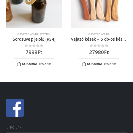
GASZTRONÓMIA
,
SZETTEK
GASZTRONÓMIA
Sörösüveg jelölő (RS4)
Vajazó kések – 5 db-os késkészlet 2.
7999
Ft
27980
Ft
0
out of 5
0
out of 5
KOSÁRBA TESZEM
KOSÁRBA TESZEM
Rólunk