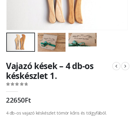
Vajazó kések – 4 db-os
késkészlet 1.
0
out of 5
22650
Ft
4 db-os vajazó késkészlet tömör kőris és tölgyfából.