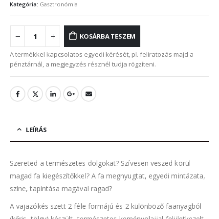
Kategória:
Gasztronómia
KOSÁRBA TESZEM
A termékkel kapcsolatos egyedi kérését, pl. feliratozás majd a
pénztárnál, a megjegyzés résznél tudja rögzíteni.
LEÍRÁS
Szereted a természetes dolgokat? Szívesen veszed körül
magad fa kiegészítőkkel? A fa megnyugtat, egyedi mintázata,
színe, tapintása magával ragad?
A vajazókés szett 2 féle formájú és 2 különböző faanyagból
(kőris, tölgy) készült, természetes keményolajjal felületkezelt