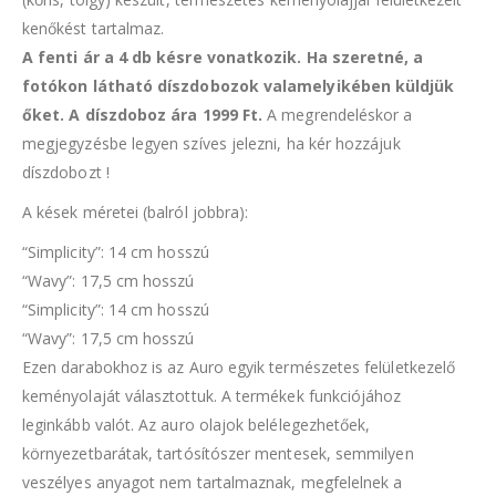
kenőkést tartalmaz.
A fenti ár a 4 db késre vonatkozik. Ha szeretné, a
fotókon látható díszdobozok valamelyikében küldjük
őket. A díszdoboz ára 1999 Ft.
A megrendeléskor a
megjegyzésbe legyen szíves jelezni, ha kér hozzájuk
díszdobozt !
A kések méretei (balról jobbra):
“Simplicity”: 14 cm hosszú
“Wavy”: 17,5 cm hosszú
“Simplicity”: 14 cm hosszú
“Wavy”: 17,5 cm hosszú
Ezen darabokhoz is az Auro egyik természetes felületkezelő
keményolaját választottuk. A termékek funkciójához
leginkább valót. Az auro olajok belélegezhetőek,
környezetbarátak, tartósítószer mentesek, semmilyen
veszélyes anyagot nem tartalmaznak, megfelelnek a