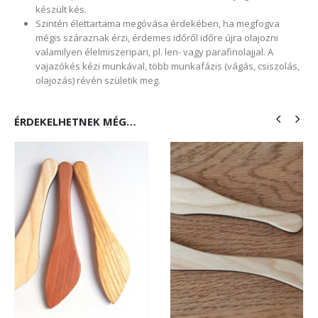
készült kés.
Szintén élettartama megóvása érdekében, ha megfogva
mégis száraznak érzi, érdemes időről időre újra olajozni
valamilyen élelmiszeripari, pl. len- vagy parafinolajjal. A
vajazókés kézi munkával, több munkafázis (vágás, csiszolás,
olajozás) révén születik meg.
ÉRDEKELHETNEK MÉG…