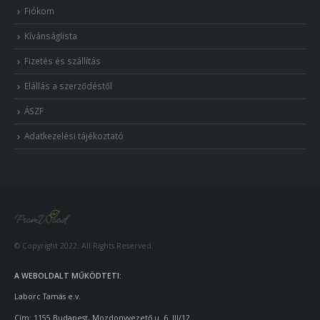
Fiókom
Kívánságlista
Fizetés és szállítás
Elállás a szerződéstől
ÁSZF
Adatkezelési tájékoztató
© Copyright 2022. All Rights Reserved.
A WEBOLDALT MŰKÖDTETI:
Laborc Tamás e.v.
Cím: 1155 Budapest, Mozdonyvezető u. 6. III/12.