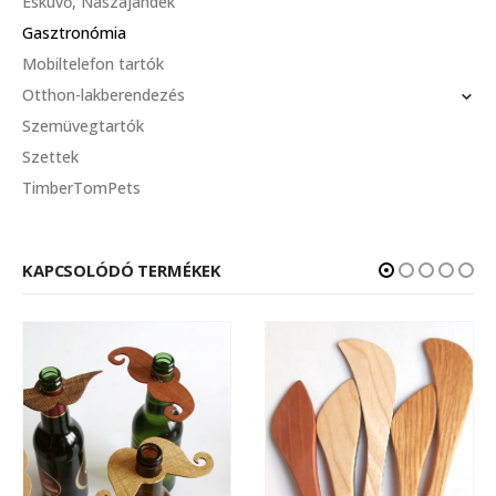
Esküvő, Nászajándék
Gasztronómia
Mobiltelefon tartók
Otthon-lakberendezés
Szemüvegtartók
Szettek
TimberTomPets
KAPCSOLÓDÓ TERMÉKEK