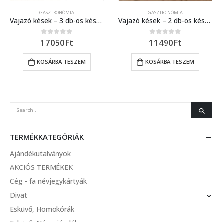
GASZTRONÓMIA
GASZTRONÓMIA
Vajazó kések – 3 db-os késkészlet 3 féle faanyagból 3.
Vajazó kések – 2 db-os késkészlet kőrisfából
17050
Ft
11490
Ft
0
out of 5
0
out of 5
KOSÁRBA TESZEM
KOSÁRBA TESZEM
TERMÉKKATEGÓRIÁK
Ajándékutalványok
AKCIÓS TERMÉKEK
Cég - fa névjegykártyák
Divat
Esküvő, Homokórák