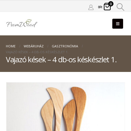
0
0
Ft
HOME
WEBÁRUHÁZ
GASZTRONÓMIA
VAJAZÓ KÉSEK – 4 DB-OS KÉSKÉSZLET 1.
Vajazó kések – 4 db-os késkészlet 1.