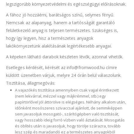
legszigorúbb környezetvédelmi és egészségügyi előírásoknak.
A fához jó hozzáérni, barátságos színű, selymes fényű.
Nemcsak az alapanyag, hanem a tartósságát garantáló
felületkezelő anyag is teljesen természetes. Szükséges is,
hogy így legyen, hisz a természetes anyagok
lakókörnyezetünk alakításának legértékesebb anyagai.
A képeken látható darabok készleten lévők, azonnal vihetők.
Esetleges kérdését, kérését az info@fromwood.hu címre
küldött üzenetben várjuk, melyre 24 órán belül válaszolunk.
Tisztítása, állagmegóvás:
A vajazókés tisztítása amennyiben csak vajjal érintkezett
(nem lekvárral, mézzel vagy májkrémmel, stb.) egy
papírtörlővel jól áttörölve is elégséges. Néhány alkalom után,
időnként mosószeres szivaccsal ajánlott, de semmiképpen
sem javasoljuk mosogató-, szárítógépben való tisztítását,
vagy hosszabb ideig forró vízben való áztatását. Mosogatás
és öblítés után is javasoljuk, hogy törölje szárazra, tovább
lesz szép és maradandó ez a természetes anyagokból