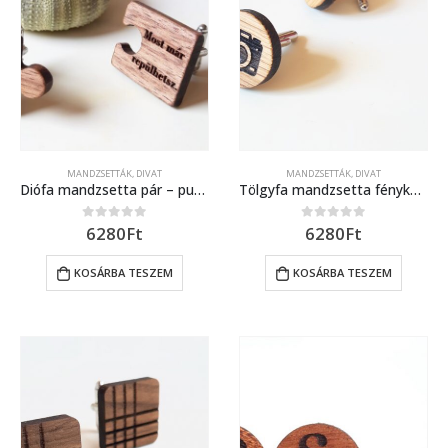
MANDZSETTÁK
,
DIVAT
MANDZSETTÁK
,
DIVAT
Diófa mandzsetta pár – puzzle forma
Tölgyfa mandzsetta fényképezőgép mintával
6280
Ft
6280
Ft
0
out of 5
0
out of 5
KOSÁRBA TESZEM
KOSÁRBA TESZEM