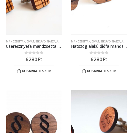
MANDZSETTÁK
,
DIVAT
,
ESKÜVŐ, NÁSZAJÁNDÉK
MANDZSETTÁK
,
DIVAT
,
ESKÜVŐ, NÁSZAJÁNDÉK
Cseresznyefa mandzsetta kockás mintával
Hatszög alakú diófa mandzsetta pár tacskó mintával
6280
Ft
6280
Ft
0
out of 5
0
out of 5
KOSÁRBA TESZEM
KOSÁRBA TESZEM