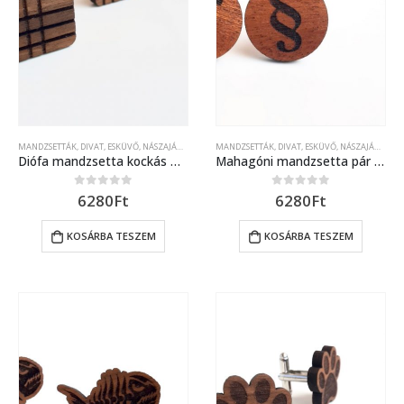
MANDZSETTÁK
,
DIVAT
,
ESKÜVŐ, NÁSZAJÁNDÉK
MANDZSETTÁK
,
DIVAT
,
ESKÜVŐ, NÁSZAJÁNDÉK
Diófa mandzsetta kockás mintával
Mahagóni mandzsetta pár paragrafus jellel díszítve
6280
Ft
6280
Ft
0
out of 5
0
out of 5
KOSÁRBA TESZEM
KOSÁRBA TESZEM