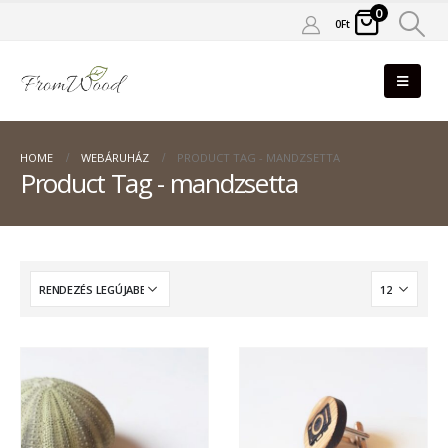
0
0
Ft
HOME
WEBÁRUHÁZ
PRODUCT TAG -
MANDZSETTA
Product Tag - mandzsetta