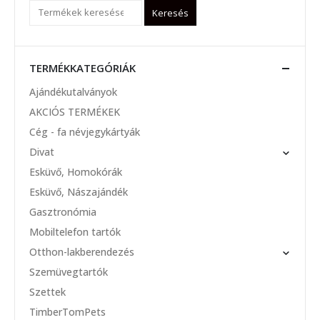
Keresés
TERMÉKKATEGÓRIÁK
Ajándékutalványok
AKCIÓS TERMÉKEK
Cég - fa névjegykártyák
Divat
Esküvő, Homokórák
Esküvő, Nászajándék
Gasztronómia
Mobiltelefon tartók
Otthon-lakberendezés
Szemüvegtartók
Szettek
TimberTomPets