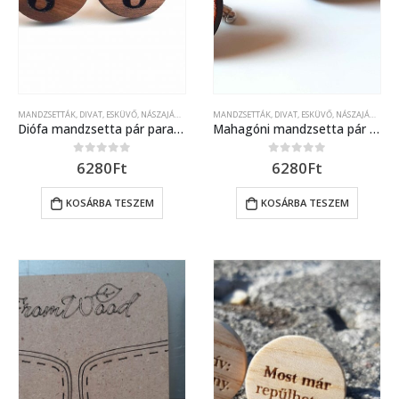
MANDZSETTÁK
,
DIVAT
,
ESKÜVŐ, NÁSZAJÁNDÉK
MANDZSETTÁK
,
DIVAT
,
ESKÜVŐ, NÁSZAJÁNDÉK
Diófa mandzsetta pár paragrafus jellel díszítve
Mahagóni mandzsetta pár (egyedi kérés szerinti) lézer gravírozott díszítéssel
6280
Ft
6280
Ft
0
out of 5
0
out of 5
KOSÁRBA TESZEM
KOSÁRBA TESZEM