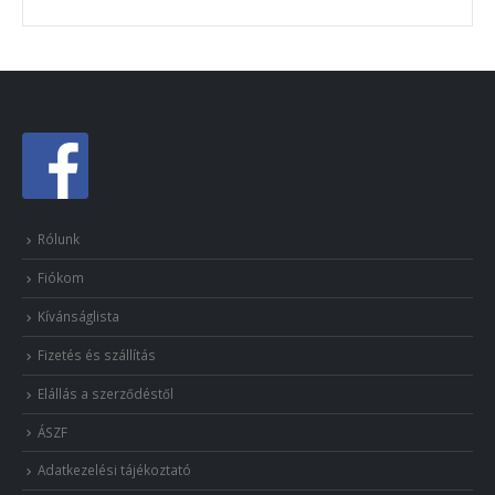
Rólunk
Fiókom
Kívánságlista
Fizetés és szállítás
Elállás a szerződéstől
ÁSZF
Adatkezelési tájékoztató