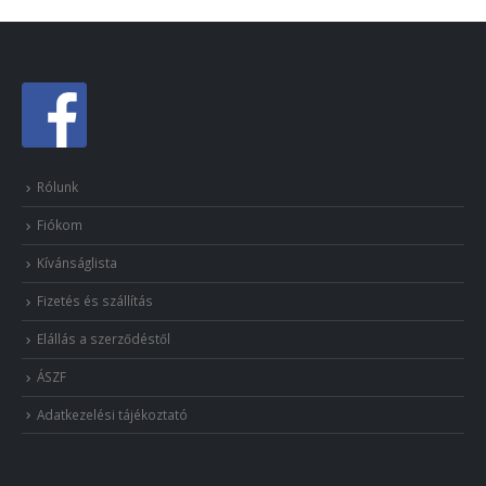
Rólunk
Fiókom
Kívánságlista
Fizetés és szállítás
Elállás a szerződéstől
ÁSZF
Adatkezelési tájékoztató