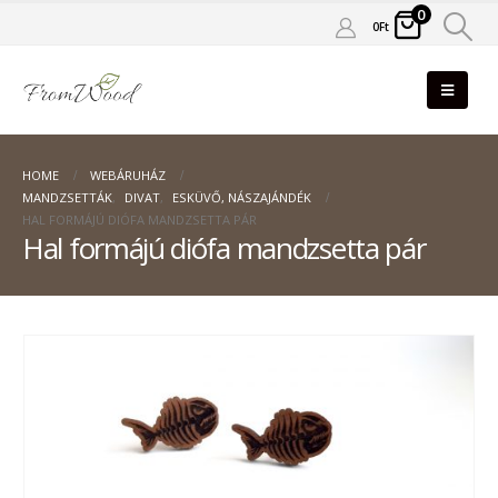
0
0
Ft
HOME
WEBÁRUHÁZ
MANDZSETTÁK
,
DIVAT
,
ESKÜVŐ, NÁSZAJÁNDÉK
HAL FORMÁJÚ DIÓFA MANDZSETTA PÁR
Hal formájú diófa mandzsetta pár