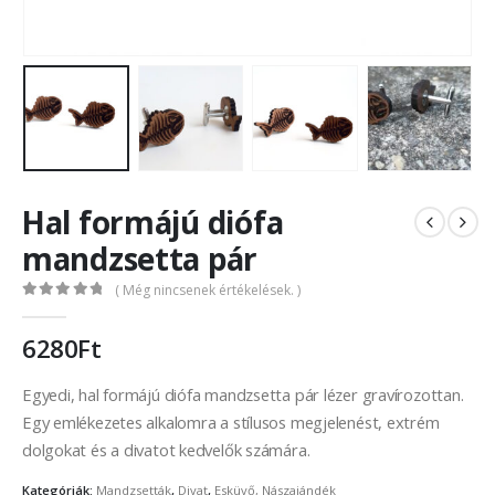
Hal formájú diófa
mandzsetta pár
( Még nincsenek értékelések. )
0
out of 5
6280
Ft
Egyedi, hal formájú diófa mandzsetta pár lézer gravírozottan.
Egy emlékezetes alkalomra a stílusos megjelenést, extrém
dolgokat és a divatot kedvelők számára.
Kategóriák:
Mandzsetták
,
Divat
,
Esküvő, Nászajándék