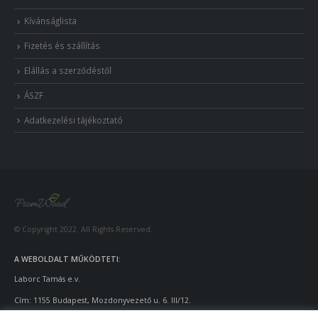
Kívánságlista
Fizetés és szállítás
Elállás a szerződéstől
ÁSZF
Adatkezelési tájékoztató
© Copyright 2022. All Rights Reserved.
A WEBOLDALT MŰKÖDTETI:
Laborc Tamás e.v.
Cím: 1155 Budapest, Mozdonyvezető u. 6. III/12.