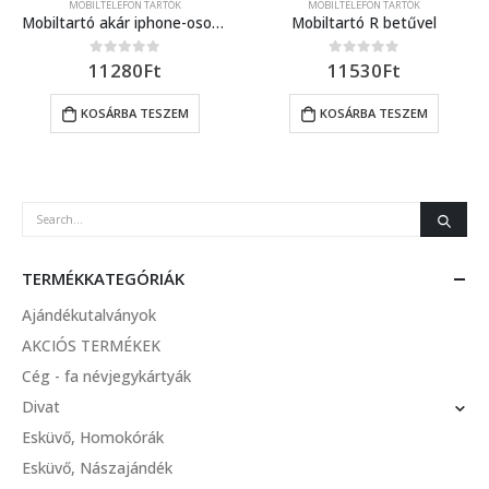
MOBILTELEFON TARTÓK
MOBILTELEFON TARTÓK
Mobiltartó akár iphone-osoknak is (fekete dió)
Mobiltartó R betűvel
11280
Ft
11530
Ft
0
out of 5
0
out of 5
KOSÁRBA TESZEM
KOSÁRBA TESZEM
TERMÉKKATEGÓRIÁK
Ajándékutalványok
AKCIÓS TERMÉKEK
Cég - fa névjegykártyák
Divat
Esküvő, Homokórák
Esküvő, Nászajándék