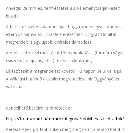
Anyaga: 28 mm-es, természetes auro keményolajjal kezelt
bükkfa
A fa természetes tulajdonsága, hogy minden egyes darabja
eltérő színárnyalatú, másféle erezettel bír. Így az Ön által
megrendelt is egy újabb kivételes darab lesz.
A mobiltartó kézi munkával, több munkafázis (formára vágás,
csiszolás, olajozás, stb. ) révén születik meg.
Elkészítését a megrendelést követő 1-3 napon belül vállaljuk.
A vállalási határidő aktuális megrendeléseink függvényében
változhat.
Rendelhető betűink itt érhetőek el:
https://fromwood.hu/termekkategoria/mobil-es-tablettartok/
Kérésre egy új, a fenti linken még meg nem található betűt is