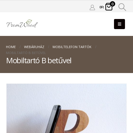
0
0
Ft
HOME
WEBÁRUHÁZ
MOBILTELEFON TARTÓK
MOBILTARTÓ B BETŰVEL
Mobiltartó B betűvel