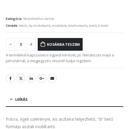
Kategória:
Mobiltelefon tartók
Címkék:
fából
,
fa
,
mobiltartó
,
mobiltok
,
telefontartó
,
betű
,
b betű
KOSÁRBA TESZEM
A termékkel kapcsolatos egyedi kérését, pl. feliratozás majd a
pénztárnál, a megjegyzés résznél tudja rögzíteni.
LEÍRÁS
Polcra, éjjeli szekrényre, kis asztalra helyezhető, “B” betű
formájú asztali mobiltartó.