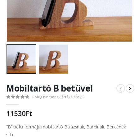
Mobiltartó B betűvel
( Még nincsenek értékelések. )
0
out of 5
11530
Ft
“B” betű formájú mobiltartó Balázsnak, Barbinak, Bencének,
stb.