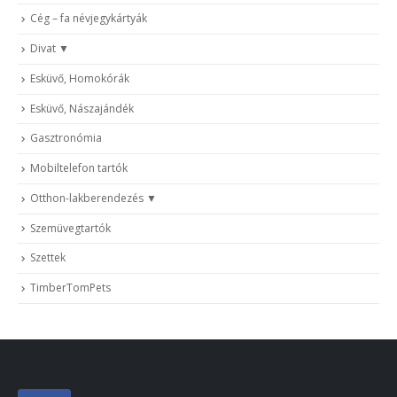
Cég – fa névjegykártyák
Divat
Esküvő, Homokórák
Esküvő, Nászajándék
Gasztronómia
Mobiltelefon tartók
Otthon-lakberendezés
Szemüvegtartók
Szettek
TimberTomPets