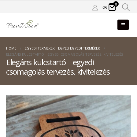
0
0
Ft
HOME
EGYEDI TERMÉKEK
,
EGYÉB EGYEDI TERMÉKEK
ELEGÁNS KULCSTARTÓ – EGYEDI CSOMAGOLÁS TERVEZÉS, KIVITELEZÉS
Elegáns kulcstartó – egyedi
csomagolás tervezés, kivitelezés