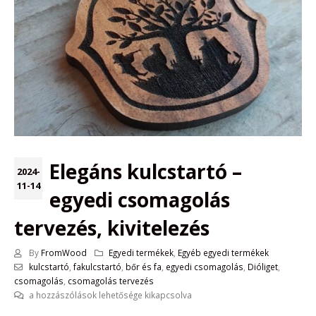
Elegáns kulcstartó –
2024-
11-14
egyedi csomagolás
tervezés, kivitelezés
By
FromWood
Egyedi termékek
,
Egyéb egyedi termékek
kulcstartó
,
fakulcstartó
,
bőr és fa
,
egyedi csomagolás
,
Dióliget
,
csomagolás
,
csomagolás tervezés
Elegáns
a hozzászólások lehetősége kikapcsolva
kulcstartó