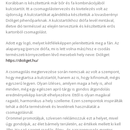
Korábban is készítettünk már bőr és fa kombinációjából
–
kulcstartót. Itt a csomagolástervezés és kivitelezés volt az
egyedi
újdonság. A kulcstartókat ajándékba készítettük a lovasberényi
csomagolás
Dióliget pihenőparknak. A kulcstartókhoz diófa levél mintával,
tervezés,
illetve dió terméssel az elején terveztünk és készítettünk erős
kivitelezés
kartonból csomagolást.
bejegyzéshez
Adott egy logó, melyet kétféleképpen jelenítettünk meg a fán. Az
alapanyag (persze diófa, mi is lett volna más) hisz e csodás
természeti környezetben lévő mesebeli hely neve: Dióliget:
https://dioliget.hu/
A csomagolás megtervezése során nemcsak az volt a szempont,
hogy megtartsa a kulcstartót, hanem az is, hogy kifinomult, mégis
egyszerű legyen. Olyan ízléses, amilyen maga a hely is, ahol
minden, még egy egészen apró tárgy is gondos átgondolás
eredményeképp került elhelyezésre. Ettől is olyan magával
ragadó, harmonikus a hely szelleme. Ezen szempontok inspirálták
tehát a diófa termésének és levelének használatát a
csomagolásnál.
Örömmel promotáljuk, szívesen reklámozzuk ezt a helyet, mivel
úgy gondoljuk, az élet bármely területén, az értékek mellett ki kell
állni. Ha szó szerint csodás, fény-, és zajszennyezés mentes