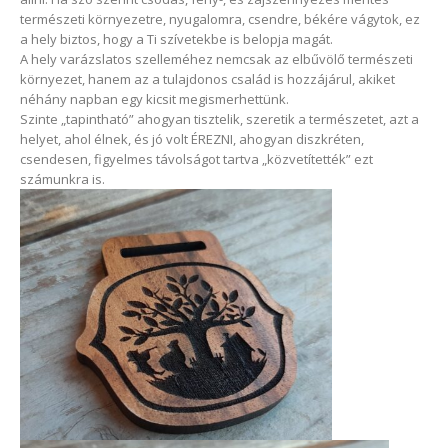
természeti környezetre, nyugalomra, csendre, békére vágytok, ez
a hely biztos, hogy a Ti szívetekbe is belopja magát.
A hely varázslatos szelleméhez nemcsak az elbűvölő természeti
környezet, hanem az a tulajdonos család is hozzájárul, akiket
néhány napban egy kicsit megismerhettünk.
Szinte „tapintható” ahogyan tisztelik, szeretik a természetet, azt a
helyet, ahol élnek, és jó volt ÉREZNI, ahogyan diszkréten,
csendesen, figyelmes távolságot tartva „közvetítették” ezt
számunkra is.