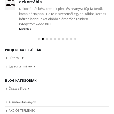
dekortábla
08-28
Dekortáblát készítettünk plexi és aranyra fújt fa betűk
kombinációjából. Ha te is szeretnél egyedi táblát, keress
bátran bennünket alábbi elérhetőségeinken
info@fromwood.hu +36...
tovább
PROJEKT KATEGÓRIÁK
Bútorok
Egyedi termékek
BLOG KATEGÓRIÁK
Összes Blog
Ajándékutalványok
AKCIÓS TERMÉKEK