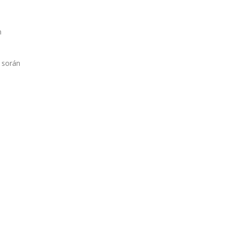
n
 során