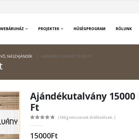
WEBÁRUHÁZ
PROJEKTEK
HŰSÉGPROGRAM
RÓLUNK
ÜVŐ, NÁSZAJÁNDÉK
AJÁNDÉKUTALVÁNY 15000 FT
t
Ajándékutalvány 15000
Ft
( Még nincsenek értékelések. )
0
out of 5
15000
Ft