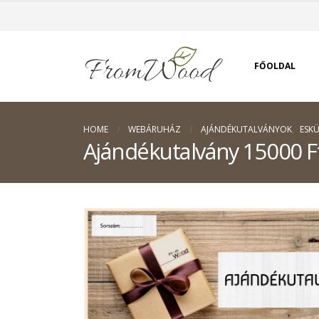
FŐOLDAL
HOME
WEBÁRUHÁZ
AJÁNDÉKUTALVÁNYOK
,
ESK
Ajándékutalvány 15000 F