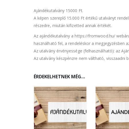
Ajándékutalvány 15000 Ft.
A képen szereplő 15.000 Ft értékű utalványt rende
részedre, miután kifizetted annak értékét.
Az ajándékutalvány a https://fromwood.hu/ webár
használható fel, a rendeléskor a megjegyzésben a
Az utalvány érvényessége (felhasználható): az Aj
Az utalvány készpénzre nem váltható, visszaadni 
ÉRDEKELHETNEK MÉG…