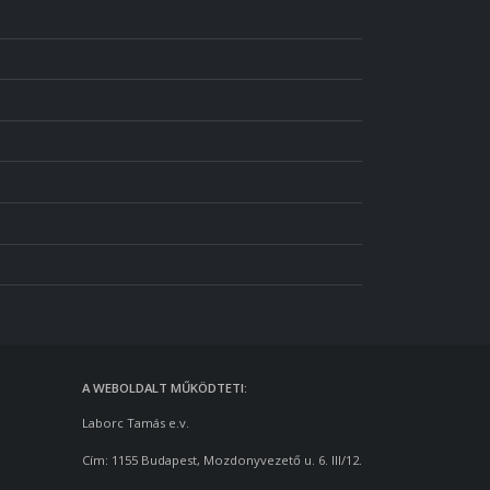
A WEBOLDALT MŰKÖDTETI:
Laborc Tamás e.v.
Cím: 1155 Budapest, Mozdonyvezető u. 6. III/12.