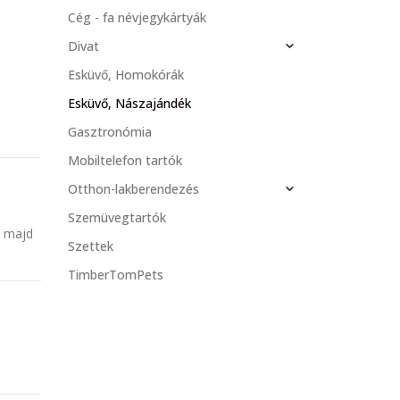
Cég - fa névjegykártyák
Divat
Esküvő, Homokórák
Esküvő, Nászajándék
Gasztronómia
Mobiltelefon tartók
Otthon-lakberendezés
Szemüvegtartók
s majd
Szettek
TimberTomPets