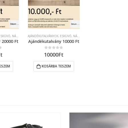
SKÜVŐ, NÁSZAJÁNDÉK
AJÁNDÉKUTALVÁNYOK
,
ESKÜVŐ, NÁSZAJÁNDÉK
 20000 Ft
Ajándékutalvány 10000 Ft
0
out of 5
t
10000
Ft
ESZEM
KOSÁRBA TESZEM