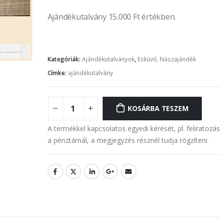
Ajándékutalvány 15.000 Ft értékben.
Kategóriák:
Ajándékutalványok
,
Esküvő, Nászajándék
Címke:
ajándékutalvány
KOSÁRBA TESZEM
A termékkel kapcsolatos egyedi kérését, pl. feliratozá
a pénztárnál, a megjegyzés résznél tudja rögzíteni.