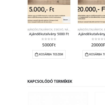
AJÁNDÉKUTALVÁNYOK
,
ESKÜVŐ, NÁSZAJÁNDÉK
AJÁNDÉKUTALVÁNYOK
,
E
Ajándékutalvány 5000 Ft
Ajándékutalvány
0
out of 5
0
out of 5
5000
Ft
20000
F
KOSÁRBA TESZEM
KOSÁRBA T
KAPCSOLÓDÓ TERMÉKEK