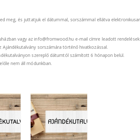
led meg, és juttatjuk el dátummal, sorszámmal ellátva elektronikusa
uházban vagy az info@fromwood.hu e-mail címre leadott rendelések
z Ajándékutalvány sorszámára történő hivatkozással.
ándékutalványon szereplő dátumtól számított 6 hónapon belül.
belőle nem áll módunkban.