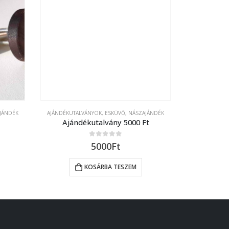
JÁNDÉK
AJÁNDÉKUTALVÁNYOK
,
ESKÜVŐ, NÁSZAJÁNDÉK
MANDZSETTÁK
Ajándékutalvány 5000 Ft
0
out of 5
5000
Ft
KOSÁRBA TESZEM