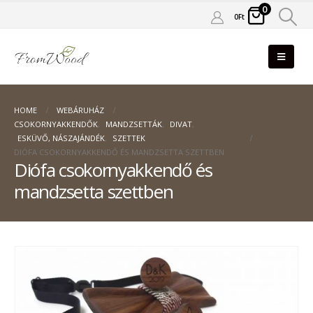
0
0
Ft
HOME
WEBÁRUHÁZ
CSOKORNYAKKENDŐK
,
MANDZSETTÁK
,
DIVAT
,
ESKÜVŐ, NÁSZAJÁNDÉK
,
SZETTEK
DIÓFA CSOKORNYAKKENDŐ ÉS MANDZSETTA SZETTBEN
Diófa csokornyakkendő és
mandzsetta szettben