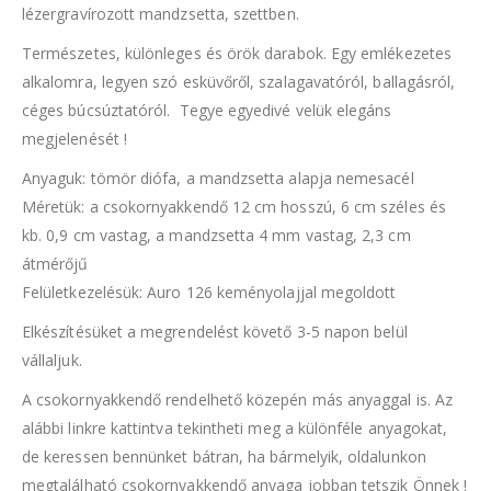
lézergravírozott mandzsetta, szettben.
Természetes, különleges és örök darabok. Egy emlékezetes
alkalomra, legyen szó esküvőről, szalagavatóról, ballagásról,
céges búcsúztatóról. Tegye egyedivé velük elegáns
megjelenését !
Anyaguk: tömör diófa, a mandzsetta alapja nemesacél
Méretük: a csokornyakkendő 12 cm hosszú, 6 cm széles és
kb. 0,9 cm vastag, a mandzsetta 4 mm vastag, 2,3 cm
átmérőjű
Felületkezelésük: Auro 126 keményolajjal megoldott
Elkészítésüket a megrendelést követő 3-5 napon belül
vállaljuk.
A csokornyakkendő rendelhető közepén más anyaggal is. Az
alábbi linkre kattintva tekintheti meg a különféle anyagokat,
de keressen bennünket bátran, ha bármelyik, oldalunkon
megtalálható csokornyakkendő anyaga jobban tetszik Önnek !