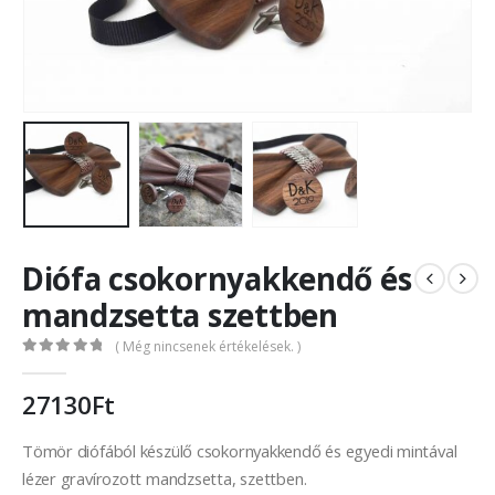
Diófa csokornyakkendő és
mandzsetta szettben
( Még nincsenek értékelések. )
0
out of 5
27130
Ft
Tömör diófából készülő csokornyakkendő és egyedi mintával
lézer gravírozott mandzsetta, szettben.