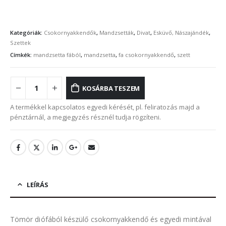
Kategóriák:
Csokornyakkendők
,
Mandzsetták
,
Divat
,
Esküvő, Nászajándék
,
Szettek
Címkék:
mandzsetta fából
,
mandzsetta
,
fa csokornyakkendő
,
szett
KOSÁRBA TESZEM
A termékkel kapcsolatos egyedi kérését, pl. feliratozás majd a
pénztárnál, a megjegyzés résznél tudja rögzíteni.
LEÍRÁS
Tömör diófából készülő csokornyakkendő és egyedi mintával