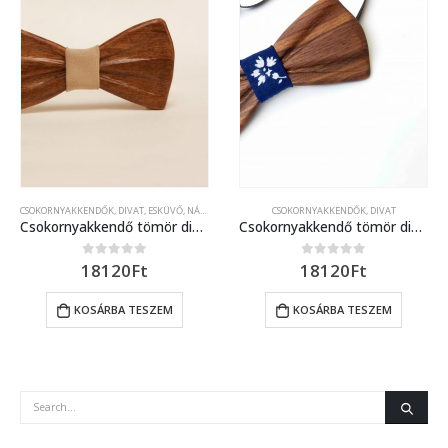
CSOKORNYAKKENDŐK
,
DIVAT
,
ESKÜVŐ, NÁSZAJÁNDÉK
CSOKORNYAKKENDŐK
,
DIVAT
Csokornyakkendő tömör diófából
Csokornyakkendő tömör diófából (virág mintával)
18120
Ft
18120
Ft
0
out of 5
0
out of 5
KOSÁRBA TESZEM
KOSÁRBA TESZEM