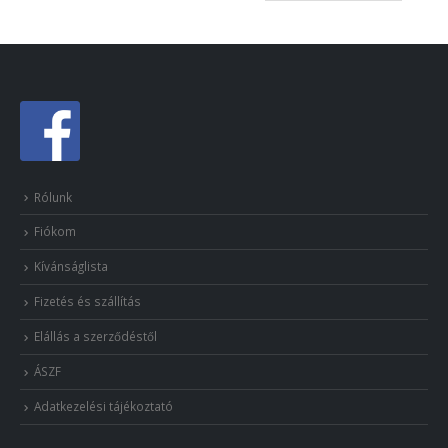
Rólunk
Fiókom
Kívánságlista
Fizetés és szállítás
Elállás a szerződéstől
ÁSZF
Adatkezelési tájékoztató