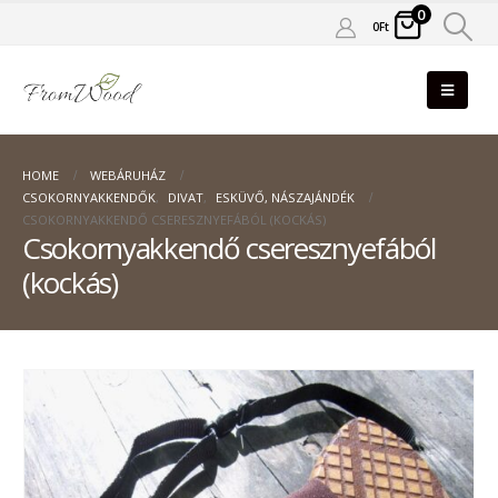
0
0
Ft
HOME
WEBÁRUHÁZ
CSOKORNYAKKENDŐK
,
DIVAT
,
ESKÜVŐ, NÁSZAJÁNDÉK
CSOKORNYAKKENDŐ CSERESZNYEFÁBÓL (KOCKÁS)
Csokornyakkendő cseresznyefából
(kockás)