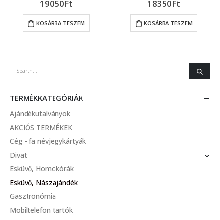
19050
Ft
18350
Ft
0
out of 5
0
out of 5
KOSÁRBA TESZEM
KOSÁRBA TESZEM
TERMÉKKATEGÓRIÁK
Ajándékutalványok
AKCIÓS TERMÉKEK
Cég - fa névjegykártyák
Divat
Esküvő, Homokórák
Esküvő, Nászajándék
Gasztronómia
Mobiltelefon tartók