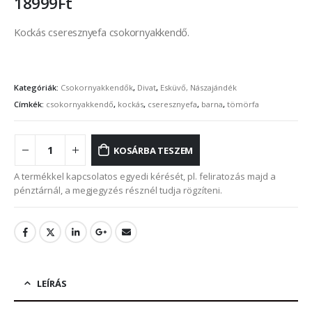
18999
Ft
Kockás cseresznyefa csokornyakkendő.
Kategóriák:
Csokornyakkendők
,
Divat
,
Esküvő, Nászajándék
Címkék:
csokornyakkendő
,
kockás
,
cseresznyefa
,
barna
,
tömörfa
KOSÁRBA TESZEM
A termékkel kapcsolatos egyedi kérését, pl. feliratozás majd a
pénztárnál, a megjegyzés résznél tudja rögzíteni.
LEÍRÁS