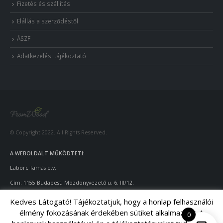
Fizetés és szállítás
Elállás a szerződéstől
ÁSZF
Adatkezelési tájékoztató
© Copyright 2022. All Rights Reserved.
A WEBOLDALT MŰKÖDTETI:
Laborc Tamás e.v.
Cím: 1155 Budapest, Mozdonyvezető u. 6. III/12.
Adószám: 55922924
-1-42
Kedves Látogató! Tájékoztatjuk, hogy a honlap felhasználói
élmény fokozásának érdekében sütiket alkalmazunk. A
Telefon: +36-70/428-9643
0