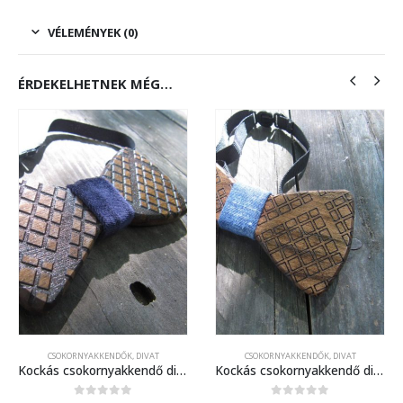
VÉLEMÉNYEK (0)
ÉRDEKELHETNEK MÉG…
CSOKORNYAKKENDŐK
,
DIVAT
CSOKORNYAKKENDŐK
,
DIVAT
Kockás csokornyakkendő diófából 2.
Kockás csokornyakkendő diófából