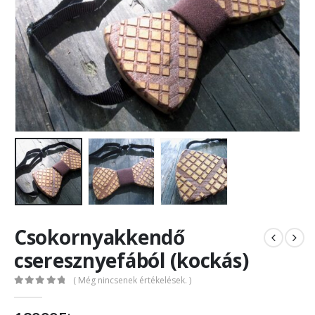
Csokornyakkendő
cseresznyefából (kockás)
( Még nincsenek értékelések. )
0
out of 5