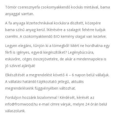
Tömör cseresznyefa csokornyakkendő kockás mintával, barna
anyaggal varrtan.
A fa anyaga lézertechnikával kockásra díszített, közepére
barna színű anyag kerül. lKérésére a szalagot fehérre tudjuk
cserélni. A csokornyakkendő BIO kemény olajjal van kezelve.
Legyen elegáns, tűnjön ki a tömegből! Miért ne hordhatna egy
férfi is igényes, egyedi kiegészítőket? Legénybúcsúra,
esküvőre, céges összejövetelre, de akár a mindennapokra is
jó szívvel ajánljuk!
Elkészítését a megrendelést követő 4 – 6 napon belül vállaljuk.
A vállalási határidő tájékoztató jellegű, aktuális
megrendeléseink függvényében változhat.
Forduljon hozzánk bizalommal ! Kérdését, kérését az
info@fromwood.hu e-mail címre várjuk, melyre 24 órán belül
válaszolunk.