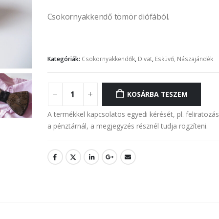
Csokornyakkendő tömör diófából.
Kategóriák:
Csokornyakkendők
,
Divat
,
Esküvő, Nászajándék
KOSÁRBA TESZEM
A termékkel kapcsolatos egyedi kérését, pl. feliratozá
a pénztárnál, a megjegyzés résznél tudja rögzíteni.