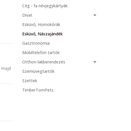
Cég - fa névjegykártyák
Divat
Esküvő, Homokórák
Esküvő, Nászajándék
Gasztronómia
Mobiltelefon tartók
Otthon-lakberendezés
s majd
Szemüvegtartók
Szettek
TimberTomPets