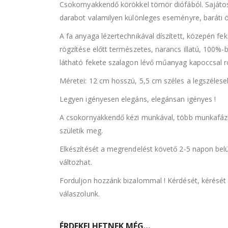
Csokornyakkendő körökkel tömör diófából. Sajátos 
darabot valamilyen különleges eseményre, baráti ö
A fa anyaga lézertechnikával díszített, közepén f
rögzítése előtt természetes, narancs illatú, 100%-
látható fekete szalagon lévő műanyag kapoccsal rö
Méretei: 12 cm hosszú, 5,5 cm széles a legszéleseb
Legyen igényesen elegáns, elegánsan igényes !
A csokornyakkendő kézi munkával, több munkafázis (
születik meg.
Elkészítését a megrendelést követő 2-5 napon belül
változhat.
Forduljon hozzánk bizalommal ! Kérdését, kérését
válaszolunk.
ÉRDEKELHETNEK MÉG…