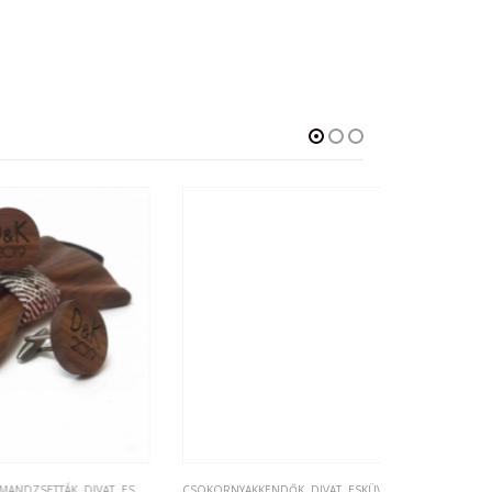
↓ 13%
VAT
,
ESKÜVŐ, NÁSZAJÁNDÉK
CSOKORNYAKKENDŐK
,
SZETTEK
,
DIVAT
,
ESKÜVŐ, NÁSZAJÁNDÉK
CSOKORNYAKKE