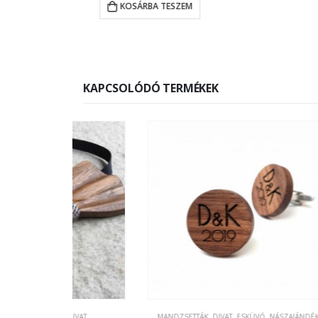
A TESZEM
KOSÁRBA TESZEM
KAPCSOLÓDÓ TERMÉKEK
↓ 15
,
DIVAT
MANDZSETTÁK
,
DIVAT
,
ESKÜVŐ, NÁSZAJÁNDÉK
CSOKOR