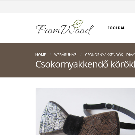
FŐOLDAL
HOME
WEBÁRUHÁZ
CSOKORNYAKKENDŐK
,
DIVA
Csokornyakkendő körökk