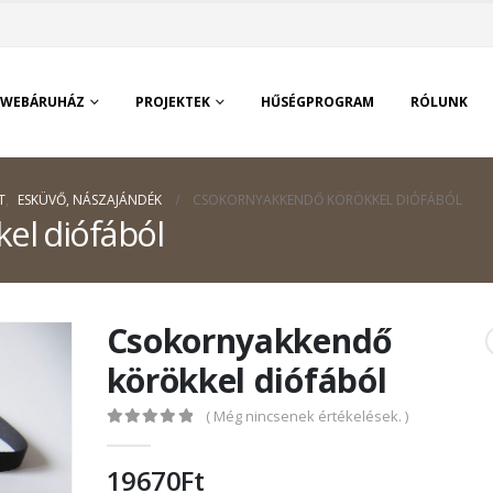
WEBÁRUHÁZ
PROJEKTEK
HŰSÉGPROGRAM
RÓLUNK
T
,
ESKÜVŐ, NÁSZAJÁNDÉK
CSOKORNYAKKENDŐ KÖRÖKKEL DIÓFÁBÓL
el diófából
Csokornyakkendő
körökkel diófából
( Még nincsenek értékelések. )
0
out of 5
19670
Ft