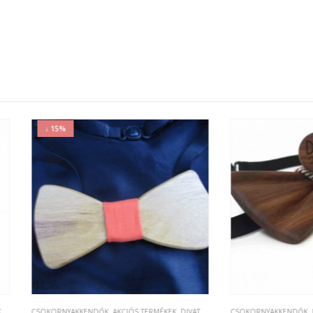
%
NYAKKENDŐK
,
AKCIÓS TERMÉKEK
,
DIVAT
,
ESKÜVŐ, NÁSZAJÁNDÉK
CSOKORNYAKKENDŐK
,
MANDZSETTÁK
,
DI