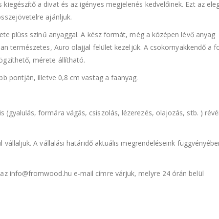
kiegészítő a divat és az igényes megjelenés kedvelőinek. Ezt az ele
sszejövetelre ajánljuk.
ekete plüss színű anyaggal. A kész formát, még a középen lévő anyag
ban természetes, Auro olajjal felület kezeljük. A csokornyakkendő a 
gzíthető, mérete állítható.
b pontján, illetve 0,8 cm vastag a faanyag.
gyalulás, formára vágás, csiszolás, lézerezés, olajozás, stb. ) rév
 vállaljuk. A vállalási határidő aktuális megrendeléseink függvényébe
 az info@fromwood.hu e-mail címre várjuk, melyre 24 órán belül