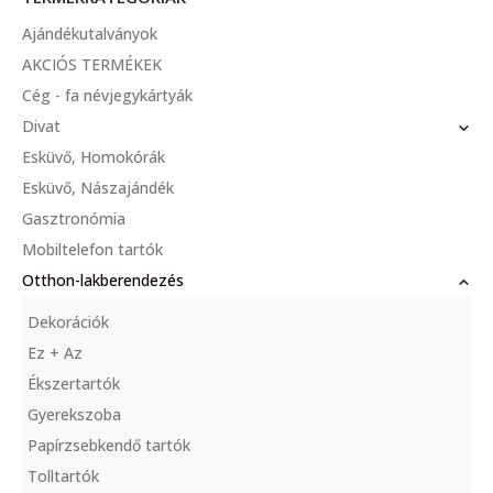
Ajándékutalványok
AKCIÓS TERMÉKEK
Cég - fa névjegykártyák
Divat
Esküvő, Homokórák
Esküvő, Nászajándék
Gasztronómia
Mobiltelefon tartók
Otthon-lakberendezés
Dekorációk
Ez + Az
Ékszertartók
Gyerekszoba
Papírzsebkendő tartók
Tolltartók