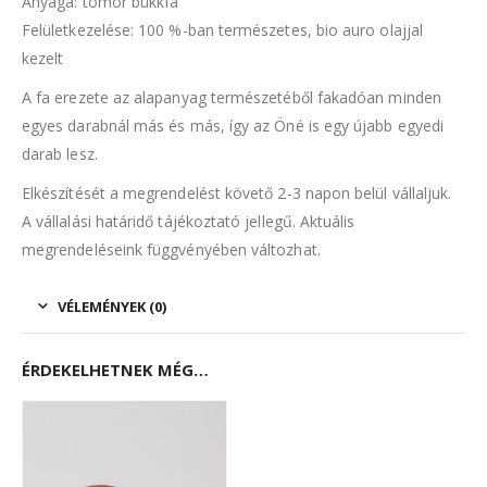
Anyaga: tömör bükkfa
Felületkezelése: 100 %-ban természetes, bio auro olajjal
kezelt
A fa erezete az alapanyag természetéből fakadóan minden
egyes darabnál más és más, így az Öné is egy újabb egyedi
darab lesz.
Elkészítését a megrendelést követő 2-3 napon belül vállaljuk.
A vállalási határidő tájékoztató jellegű. Aktuális
megrendeléseink függvényében változhat.
VÉLEMÉNYEK (0)
ÉRDEKELHETNEK MÉG…