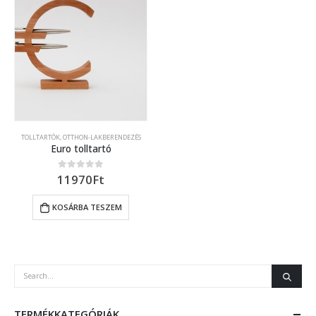
TOLLTARTÓK
,
OTTHON-LAKBERENDEZÉS
Euro tolltartó
11970
Ft
0
out of 5
KOSÁRBA TESZEM
TERMÉKKATEGÓRIÁK