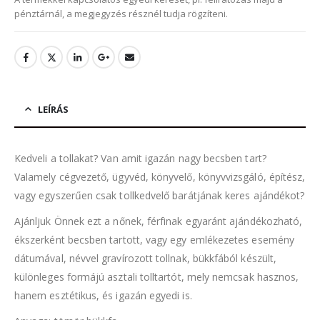
pénztárnál, a megjegyzés résznél tudja rögzíteni.
LEÍRÁS
Kedveli a tollakat? Van amit igazán nagy becsben tart?
Valamely cégvezető, ügyvéd, könyvelő, könyvvizsgáló, építész,
vagy egyszerűen csak tollkedvelő barátjának keres ajándékot?
Ajánljuk Önnek ezt a nőnek, férfinak egyaránt ajándékozható,
ékszerként becsben tartott, vagy egy emlékezetes esemény
dátumával, névvel gravírozott tollnak, bükkfából készült,
különleges formájú asztali tolltartót, mely nemcsak hasznos,
hanem esztétikus, és igazán egyedi is.