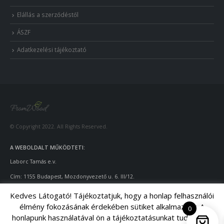
Elállás a szerződéstől
ÁSZF
Adatkezelési tájékoztató
© Copyright 2022. All Rights Reserved.
A WEBOLDALT MŰKÖDTETI:
Laborc Tamás e.v.
Cím: 1155 Budapest, Mozdonyvezető u. 6. III/12.
Adószám: 55922924
-1-42
Kedves Látogató! Tájékoztatjuk, hogy a honlap felhasználói
élmény fokozásának érdekében sütiket alkalmazunk. A
Telefon: +36-70/428-9643
0
honlapunk használatával ön a tájékoztatásunkat tudomásul
Email: info@fromwood.hu