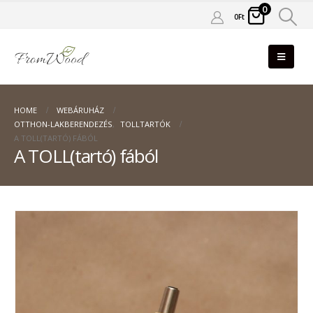
0
0
Ft
HOME
WEBÁRUHÁZ
OTTHON-LAKBERENDEZÉS
,
TOLLTARTÓK
A TOLL(TARTÓ) FÁBÓL
A TOLL(tartó) fából