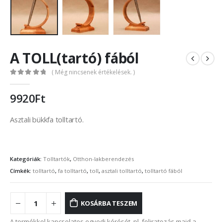
A TOLL(tartó) fából
( Még nincsenek értékelések. )
0
out of 5
9920
Ft
Asztali bükkfa tolltartó.
Kategóriák:
Tolltartók
,
Otthon-lakberendezés
Címkék:
tolltartó
,
fa tolltartó
,
toll
,
asztali tolltartó
,
tolltartó fából
KOSÁRBA TESZEM
A termékkel kapcsolatos egyedi kérését, pl. feliratozás majd a