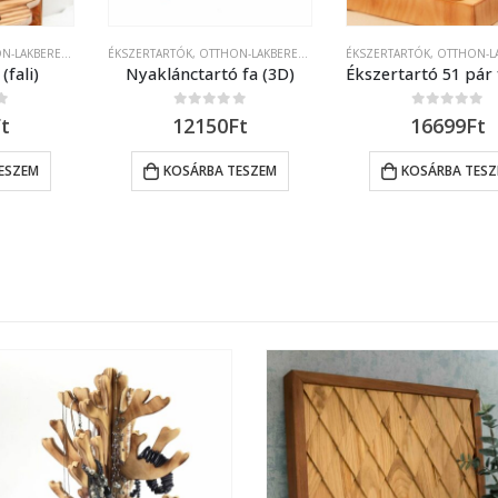
LAKBERENDEZÉS
ÉKSZERTARTÓK
,
OTTHON-LAKBERENDEZÉS
ÉKSZERTARTÓK
,
OTTHON-LAKBE
(fali)
Nyaklánctartó fa (3D)
5
0
out of 5
0
out of 5
Ft
12150
Ft
16699
Ft
ESZEM
KOSÁRBA TESZEM
KOSÁRBA TES