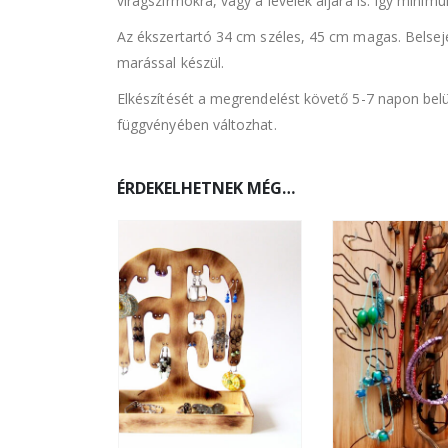
virágszirmokra, vagy a levelek aljára is. Így minim
Az ékszertartó 34 cm széles, 45 cm magas. Belsej
marással készül.
Elkészítését a megrendelést követő 5-7 napon belül 
függvényében változhat.
ÉRDEKELHETNEK MÉG…