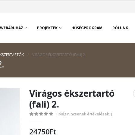
WEBÁRUHÁZ
PROJEKTEK
HŰSÉGPROGRAM
RÓLUNK
ÉKSZERTARTÓK
VIRÁGOS ÉKSZERTARTÓ (FALI) 2.
2.
Virágos ékszertartó
(fali) 2.
( Még nincsenek értékelések. )
0
out of 5
24750
Ft