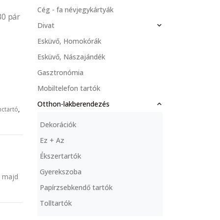
Cég - fa névjegykártyák
30 pár
Divat
Esküvő, Homokórák
Esküvő, Nászajándék
Gasztronómia
Mobiltelefon tartók
Otthon-lakberendezés
nctartó
,
Dekorációk
Ez + Az
Ékszertartók
Gyerekszoba
s majd
Papírzsebkendő tartók
Tolltartók