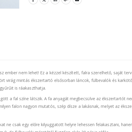
ossz ember nem lehet! Ez a kézzel készített, falra szerelhető, saját te
tört virág mintás ékszertartó elsősorban láncok, fülbevalók és karköt
yűrűit is ráakaszthatja.
tt a fal színe látszik. A fa anyagát megbecsülve az ékszertartót n
bármilyen falon nagyon mutatós, szép dísze a lakásnak, melyet az éksz
kat ne csak egy előre kilyuggatott helyre lehessen felakasztani, han