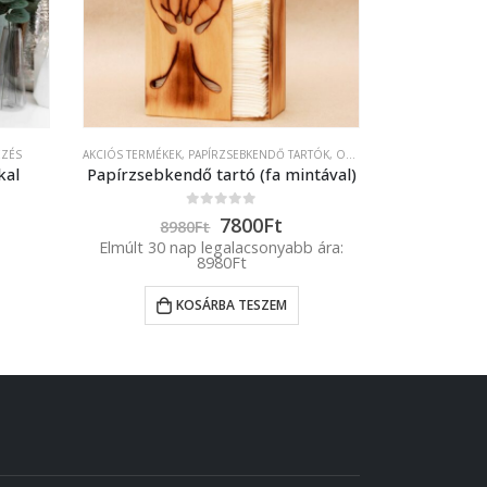
EZÉS
AKCIÓS TERMÉKEK
,
PAPÍRZSEBKENDŐ TARTÓK
,
OTTHON-LAKBERENDEZÉS
DEKORÁCIÓK
,
ES
kal
Papírzsebkendő tartó (fa mintával)
0
out of 5
Original
Current
7800
Ft
8980
Ft
price
price
Elmúlt 30 nap legalacsonyabb ára:
was:
is:
8980
Ft
8980Ft.
7800Ft.
KOSÁRBA TESZEM