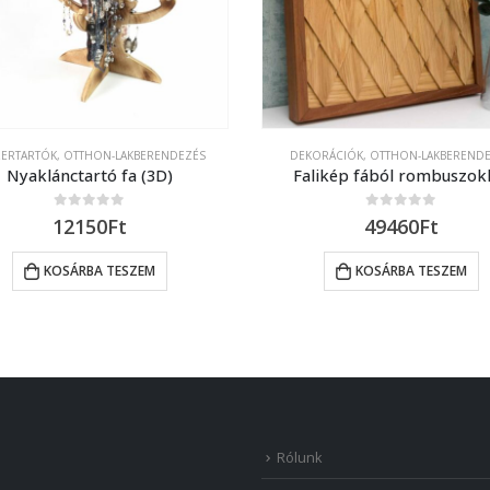
ZERTARTÓK
,
OTTHON-LAKBERENDEZÉS
DEKORÁCIÓK
,
OTTHON-LAKBEREND
Nyaklánctartó fa (3D)
Falikép fából rombuszok
0
out of 5
0
out of 5
12150
Ft
49460
Ft
KOSÁRBA TESZEM
KOSÁRBA TESZEM
Rólunk