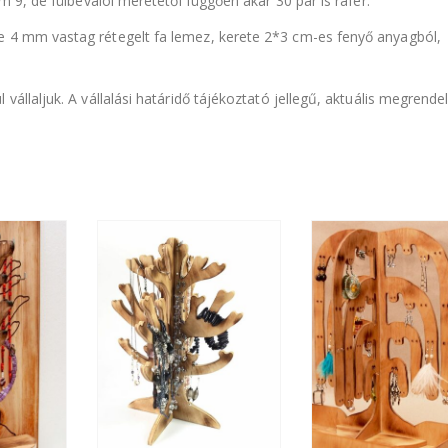
um 9, de fülbevalói méretétől függően akár 30 pár is ráfér.
e 4 mm vastag rétegelt fa lemez, kerete 2*3 cm-es fenyő anyagból,
vállaljuk. A vállalási határidő tájékoztató jellegű, aktuális megrende