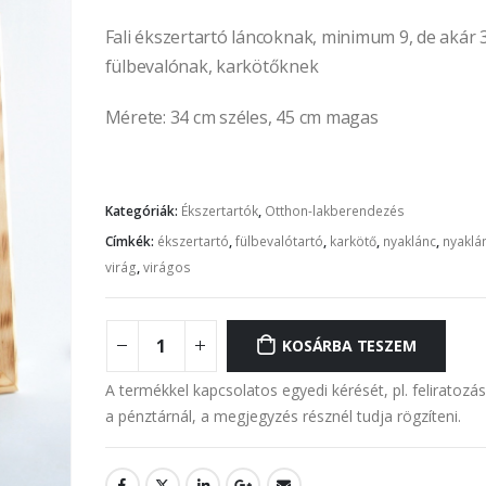
Fali ékszertartó láncoknak, minimum 9, de akár 
fülbevalónak, karkötőknek
Mérete: 34 cm széles, 45 cm magas
Kategóriák:
Ékszertartók
,
Otthon-lakberendezés
Címkék:
ékszertartó
,
fülbevalótartó
,
karkötő
,
nyaklánc
,
nyaklá
virág
,
virágos
KOSÁRBA TESZEM
A termékkel kapcsolatos egyedi kérését, pl. feliratozá
a pénztárnál, a megjegyzés résznél tudja rögzíteni.