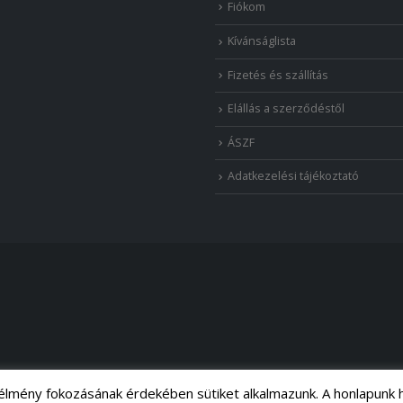
Fiókom
Kívánságlista
Fizetés és szállítás
Elállás a szerződéstől
ÁSZF
Adatkezelési tájékoztató
 élmény fokozásának érdekében sütiket alkalmazunk. A honlapunk 