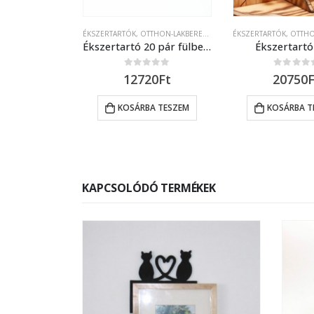
HON-LAKBERENDEZÉS
ÉKSZERTARTÓK
,
OTTHON-LAKBERENDEZÉS
ÉKSZERTARTÓK
,
OTTHON-
Ékszertartó 20 pár fülbevalónak
Ékszertartó 20 pár fülbevalónak, csecsebecséknek
Ékszertartó 
of 5
0
out of 5
0
out of 
50
Ft
12720
Ft
20750
A TESZEM
KOSÁRBA TESZEM
KOSÁRBA T
KAPCSOLÓDÓ TERMÉKEK