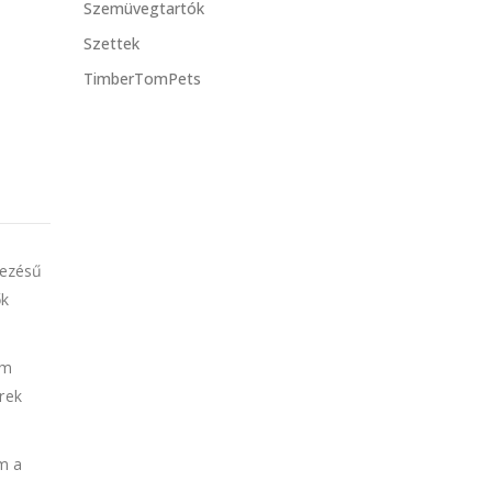
Szemüvegtartók
Szettek
TimberTomPets
rvezésű
ők
em
erek
em a