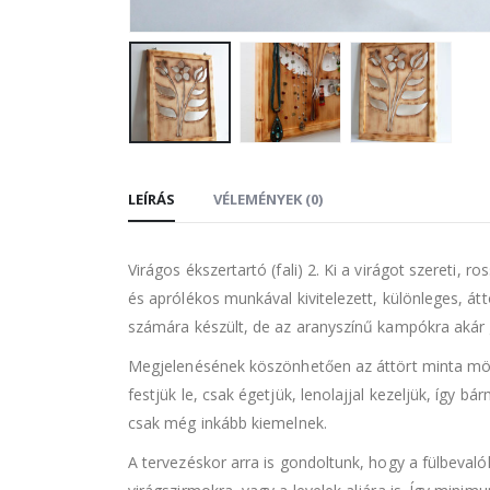
LEÍRÁS
VÉLEMÉNYEK (0)
Virágos ékszertartó (fali) 2. Ki a virágot szereti, r
és aprólékos munkával kivitelezett, különleges, át
számára készült, de az aranyszínű kampókra akár g
Megjelenésének köszönhetően az áttört minta mögö
festjük le, csak égetjük, lenolajjal kezeljük, így 
csak még inkább kiemelnek.
A tervezéskor arra is gondoltunk, hogy a fülbevaló