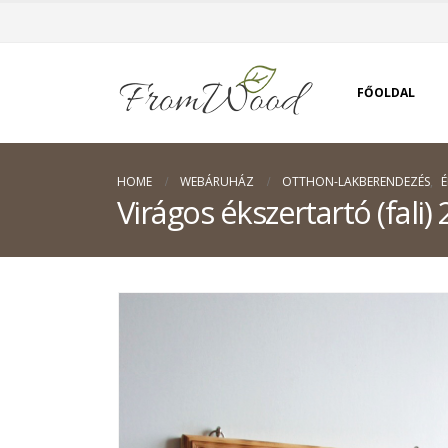
FŐOLDAL
HOME
WEBÁRUHÁZ
OTTHON-LAKBERENDEZÉS
,
Virágos ékszertartó (fali) 