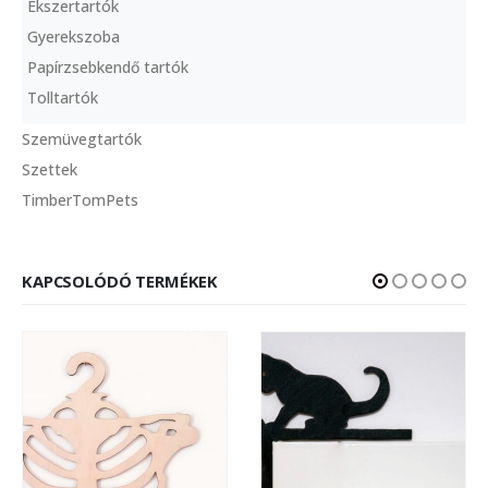
Ékszertartók
Gyerekszoba
Papírzsebkendő tartók
Tolltartók
Szemüvegtartók
Szettek
TimberTomPets
KAPCSOLÓDÓ TERMÉKEK