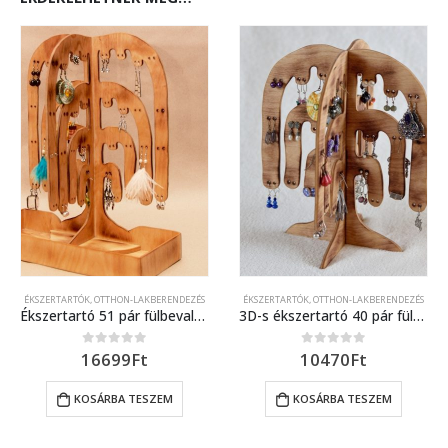
ÉKSZERTARTÓK
,
OTTHON-LAKBERENDEZÉS
ÉKSZERTARTÓK
,
OTTHON-LAKBERENDEZÉS
Ékszertartó 51 pár fülbevalónak, csecsebecséknek
3D-s ékszertartó 40 pár fülbevalónak
16699
Ft
10470
Ft
0
out of 5
0
out of 5
KOSÁRBA TESZEM
KOSÁRBA TESZEM