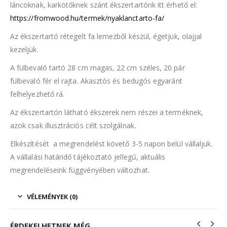
láncoknak, karkötőknek szánt ékszertartónk itt érhető el:
https://fromwood.hu/termek/nyaklanctarto-fa/
Az ékszertartó rétegelt fa lemezből készül, égetjük, olajjal
kezeljük.
A fülbevaló tartó 28 cm magas, 22 cm széles, 20 pár
fülbevaló fér el rajta. Akasztós és bedugós egyaránt
felhelyezhető rá.
Az ékszertartón látható ékszerek nem részei a terméknek,
azok csak illusztrációs célt szolgálnak.
Elkészítését a megrendelést követő 3-5 napon belül vállaljuk.
A vállalási határidő tájékoztató jellegű, aktuális
megrendeléseink függvényében változhat.
VÉLEMÉNYEK (0)
ÉRDEKELHETNEK MÉG…